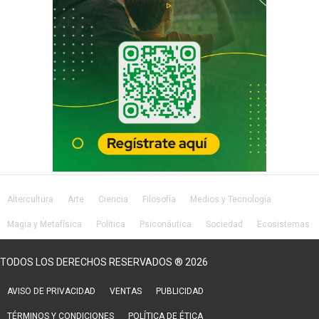
Altercultura
Arte
Ciencia
Filosofía
Medios y Tecnología
Magia y Metafísica
Política
Psiconáutica
Sociedad
Ecosistemas
Salud
Lifestyle
TODOS LOS DERECHOS RESERVADOS ® 2026
AVISO DE PRIVACIDAD
VENTAS
PUBLICIDAD
TÉRMINOS Y CONDICIONES
POLÍTICA DE ÉTICA