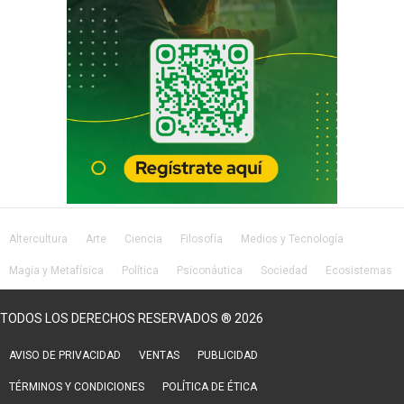
Altercultura
Arte
Ciencia
Filosofía
Medios y Tecnología
Magia y Metafísica
Política
Psiconáutica
Sociedad
Ecosistemas
Salud
Lifestyle
TODOS LOS DERECHOS RESERVADOS ® 2026
AVISO DE PRIVACIDAD
VENTAS
PUBLICIDAD
TÉRMINOS Y CONDICIONES
POLÍTICA DE ÉTICA