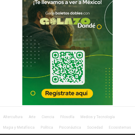
Altercultura
Arte
Ciencia
Filosofía
Medios y Tecnología
Magia y Metafísica
Política
Psiconáutica
Sociedad
Ecosistemas