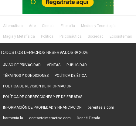
Altercultura
Arte
Ciencia
Filosofía
Medios y Tecnología
Magia y Metafísica
Política
Psiconáutica
Sociedad
Ecosistemas
Salud
Lifestyle
TODOS LOS DERECHOS RESERVADOS ® 2026
AVISO DE PRIVACIDAD
VENTAS
PUBLICIDAD
TÉRMINOS Y CONDICIONES
POLÍTICA DE ÉTICA
POLÍTICA DE REVISIÓN DE INFORMACIÓN
POLÍTICA DE CORRECCIONES Y FE DE ERRATAS
INFORMACIÓN DE PROPIEDAD Y FINANCIACIÓN
parentesis.com
harmonia.la
contactointeractivo.com
Dondé Tienda