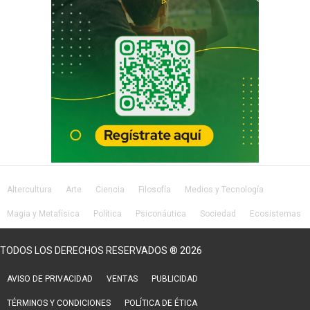
Altercultura
Arte
Ciencia
Filosofía
Medios y Tecnología
Magia y Metafísica
Política
Psiconáutica
Sociedad
Ecosistemas
Salud
Lifestyle
TODOS LOS DERECHOS RESERVADOS ® 2026
AVISO DE PRIVACIDAD
VENTAS
PUBLICIDAD
TÉRMINOS Y CONDICIONES
POLÍTICA DE ÉTICA