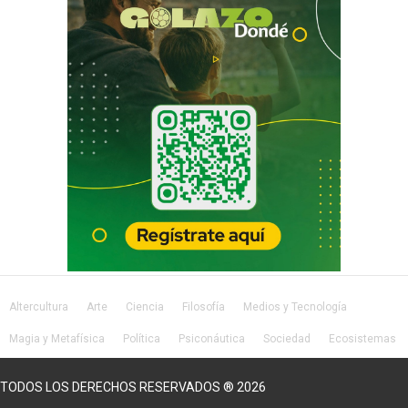
Altercultura
Arte
Ciencia
Filosofía
Medios y Tecnología
Magia y Metafísica
Política
Psiconáutica
Sociedad
Ecosistemas
Salud
Lifestyle
TODOS LOS DERECHOS RESERVADOS ® 2026