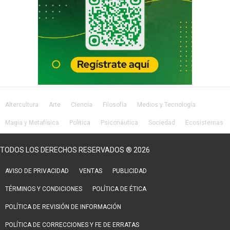
Altercultura
Arte
Ciencia
Filosofía
Medios y Tecnología
Magia y Metafísica
Política
Psiconáutica
Sociedad
Ecosistemas
Salud
Lifestyle
TODOS LOS DERECHOS RESERVADOS ® 2026
AVISO DE PRIVACIDAD
VENTAS
PUBLICIDAD
TÉRMINOS Y CONDICIONES
POLÍTICA DE ÉTICA
POLÍTICA DE REVISIÓN DE INFORMACIÓN
POLÍTICA DE CORRECCIONES Y FE DE ERRATAS