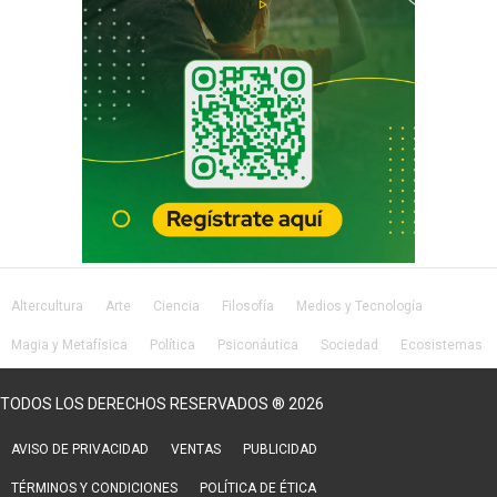
Altercultura
Arte
Ciencia
Filosofía
Medios y Tecnología
Magia y Metafísica
Política
Psiconáutica
Sociedad
Ecosistemas
Salud
Lifestyle
TODOS LOS DERECHOS RESERVADOS ® 2026
AVISO DE PRIVACIDAD
VENTAS
PUBLICIDAD
TÉRMINOS Y CONDICIONES
POLÍTICA DE ÉTICA