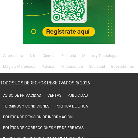
Altercultura
Arte
Ciencia
Filosofía
Medios y Tecnología
Magia y Metafísica
Política
Psiconáutica
Sociedad
Ecosistemas
Salud
Lifestyle
TODOS LOS DERECHOS RESERVADOS ® 2026
AVISO DE PRIVACIDAD
VENTAS
PUBLICIDAD
TÉRMINOS Y CONDICIONES
POLÍTICA DE ÉTICA
POLÍTICA DE REVISIÓN DE INFORMACIÓN
POLÍTICA DE CORRECCIONES Y FE DE ERRATAS