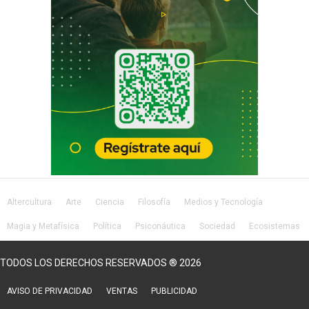
Altercultura
Arte
Ciencia
Filosofía
Medios y Tecnología
Magia y Metafísica
Política
Psiconáutica
Sociedad
Ecosistemas
Salud
Lifestyle
TODOS LOS DERECHOS RESERVADOS ® 2026
AVISO DE PRIVACIDAD
VENTAS
PUBLICIDAD