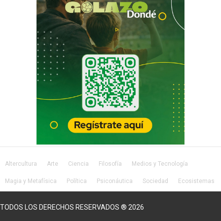
Altercultura
Arte
Ciencia
Filosofía
Medios y Tecnología
Magia y Metafísica
Política
Psiconáutica
Sociedad
Ecosistemas
Salud
Lifestyle
TODOS LOS DERECHOS RESERVADOS ® 2026