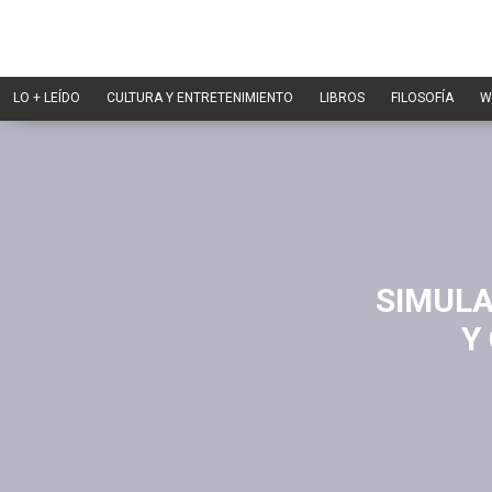
LO + LEÍDO
CULTURA Y ENTRETENIMIENTO
LIBROS
FILOSOFÍA
W
SIMULA
Y