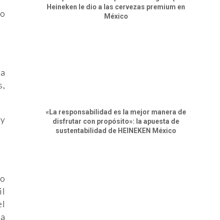
Heineken le dio a las cervezas premium en
io
México
ra
s,
«La responsabilidad es la mejor manera de
 y
disfrutar con propósito»: la apuesta de
sustentabilidad de HEINEKEN México
mo
il
el
ia