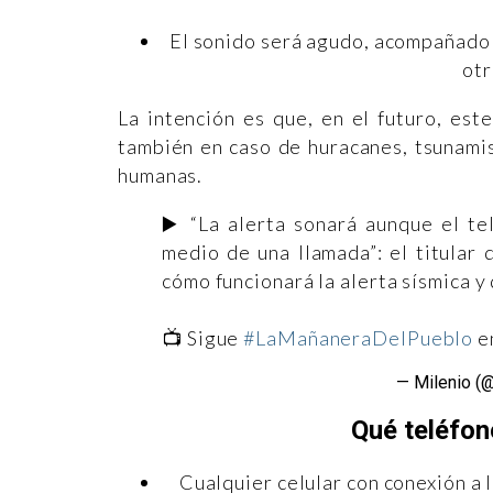
El sonido será agudo, acompañado d
otr
La intención es que, en el futuro, es
también en caso de huracanes, tsunamis
humanas.
▶️ “La alerta sonará aunque el te
medio de una llamada”: el titular
cómo funcionará la alerta sísmica y
📺 Sigue
#LaMañaneraDelPueblo
e
— Milenio (
Qué teléfon
Cualquier celular con conexión a 