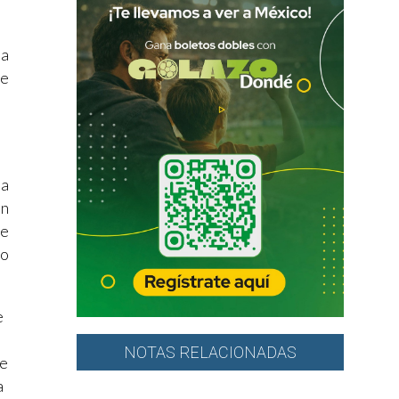
na
de
ra
ón
de
no
e
NOTAS RELACIONADAS
de
a