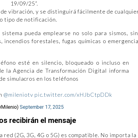
19/09/25”.
e vibración, y se distinguirá fácilmente de cualquie
o tipo de notificación.
te sistema pueda emplearse no solo para sismos, si
, incendios forestales, fugas químicas o emergenci
léfono esté en silencio, bloqueado o incluso en
 de la Agencia de Transformación Digital informa
 de simulacros en los teléfonos
n
@mileniotv
pic.twitter.com/xHJbCtpDDk
@Milenio)
September 17, 2025
os recibirán el mensaje
la red (2G, 3G, 4G o 5G) es compatible. No importa la