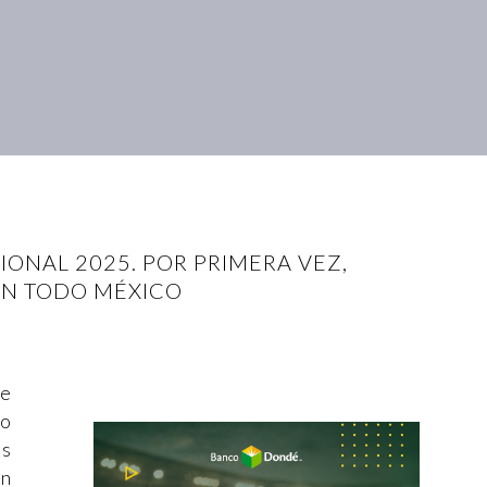
IONAL 2025. POR PRIMERA VEZ,
 EN TODO MÉXICO
de
to
os
en