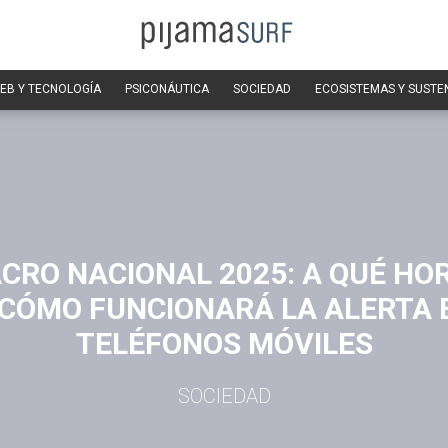
EB Y TECNOLOGÍA
PSICONÁUTICA
SOCIEDAD
ECOSISTEMAS Y SUSTE
CRO NACIONAL 2025: A QUÉ HO
 CÓMO FUNCIONARÁ LA ALERTA 
TELÉFONOS MÓVILES
SOCIEDAD