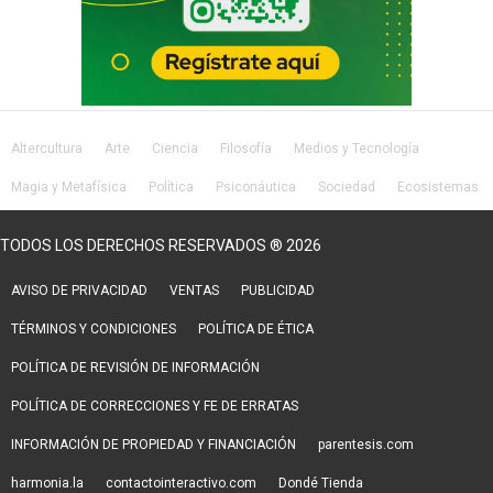
Altercultura
Arte
Ciencia
Filosofía
Medios y Tecnología
Magia y Metafísica
Política
Psiconáutica
Sociedad
Ecosistemas
Salud
Lifestyle
TODOS LOS DERECHOS RESERVADOS ® 2026
AVISO DE PRIVACIDAD
VENTAS
PUBLICIDAD
TÉRMINOS Y CONDICIONES
POLÍTICA DE ÉTICA
POLÍTICA DE REVISIÓN DE INFORMACIÓN
POLÍTICA DE CORRECCIONES Y FE DE ERRATAS
INFORMACIÓN DE PROPIEDAD Y FINANCIACIÓN
parentesis.com
harmonia.la
contactointeractivo.com
Dondé Tienda