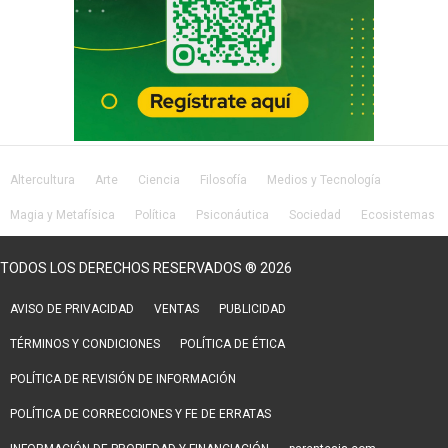
Altercultura
Arte
Ciencia
Filosofía
Medios y Tecnología
Magia y Metafísica
Política
Psiconáutica
Sociedad
Ecosistemas
Salud
Lifestyle
TODOS LOS DERECHOS RESERVADOS ® 2026
AVISO DE PRIVACIDAD
VENTAS
PUBLICIDAD
TÉRMINOS Y CONDICIONES
POLÍTICA DE ÉTICA
POLÍTICA DE REVISIÓN DE INFORMACIÓN
POLÍTICA DE CORRECCIONES Y FE DE ERRATAS