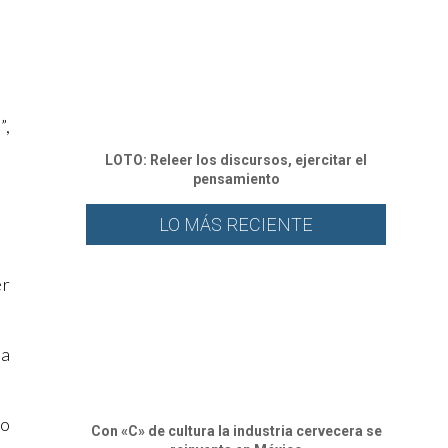
”,
LOTO: Releer los discursos, ejercitar el
pensamiento
LO MÁS RECIENTE
er
ta
no
Con «C» de cultura la industria cervecera se