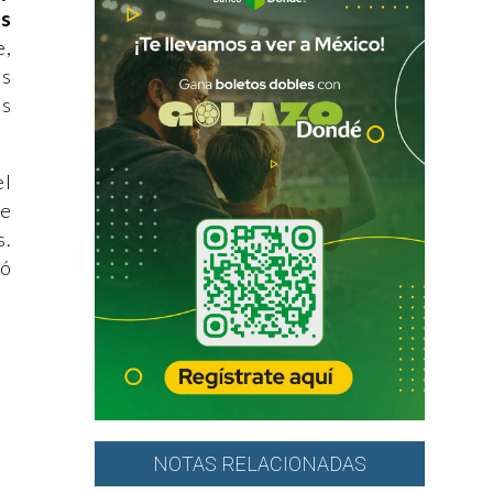
as
e,
os
es
el
re
s.
ió
NOTAS RELACIONADAS