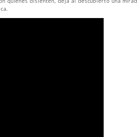
con quienes disienten, deja al descubierto una mira
ica.