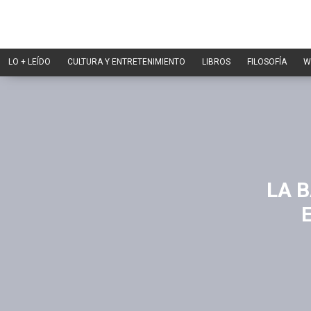
LO + LEÍDO
CULTURA Y ENTRETENIMIENTO
LIBROS
FILOSOFÍA
W
LA 