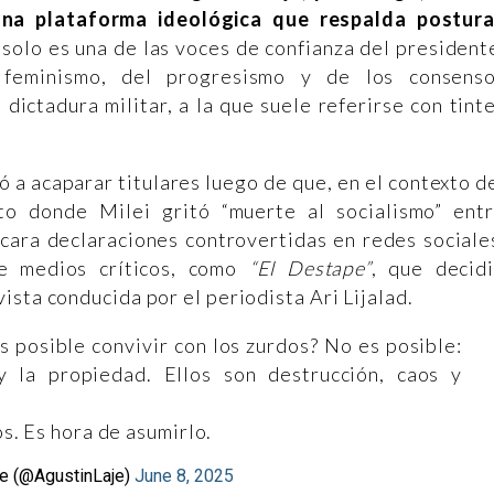
 una plataforma ideológica que respalda postur
solo es una de las voces de confianza del president
 feminismo, del progresismo y de los consens
dictadura militar, a la que suele referirse con tint
 a acaparar titulares luego de que, en el contexto d
 donde Milei gritó “muerte al socialismo” ent
cara declaraciones controvertidas en redes sociale
de medios críticos, como
“El Destape”
, que decid
sta conducida por el periodista Ari Lijalad.
 posible convivir con los zurdos? No es posible:
 y la propiedad. Ellos son destrucción, caos y
. Es hora de asumirlo.
je (@AgustinLaje)
June 8, 2025