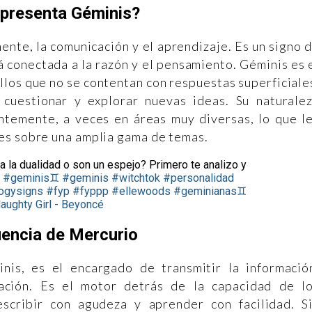
epresenta Géminis?
ente, la comunicación y el aprendizaje. Es un signo 
tá conectada a la razón y el pensamiento. Géminis es 
ellos que no se contentan con respuestas superficiale
 cuestionar y explorar nuevas ideas. Su naturale
antemente, a veces en áreas muy diversas, lo que l
es sobre una amplia gama de temas.
 la dualidad o son un espejo? Primero te analizo y

#geminis♊️
#geminis
#witchtok
#personalidad
logysigns
#fyp
#fyppp
#ellewoods
#geminianas♊️
ughty Girl - Beyoncé
uencia de Mercurio
nis, es el encargado de transmitir la informació
cación. Es el motor detrás de la capacidad de l
escribir con agudeza y aprender con facilidad. S