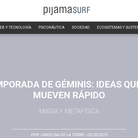
EB Y TECNOLOGÍA
PSICONÁUTICA
SOCIEDAD
ECOSISTEMAS Y SUSTE
PORADA DE GÉMINIS: IDEAS QU
MUEVEN RÁPIDO
MAGIA Y METAFÍSICA
POR:
CAROLINA DE LA TORRE
- 05/20/2025