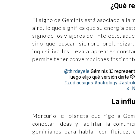
¿Qué r
El signo de Géminis está asociado a la m
aire, lo que significa que su energía es
signo de los viajeros del intelecto, aqu
sino que buscan siempre profundizar,
inquisitiva los lleva a aprender const
permite tener conversaciones fascinant
@thirdeyele
Géminis ♊️ representa
luego elijo qué versión darte 
#zodiacsigns
#astrology
#astro
♬ Na
La infl
Mercurio, el planeta que rige a Gémi
conectar ideas y facilitar la comuni
geminianos para hablar con fluidez, 