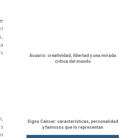
de
el
s,
za
es
Acuario: creatividad, libertad y una mirada
crítica del mundo
n,
Signo Cáncer: características, personalidad
os
y famosos que lo representan
in