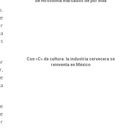
de Hiroshima marcados de por vida
o.
de
er
ta
as
Con «C» de cultura: la industria cervecera se
ar
reinventa en México
r,
te
ra
de
de
er