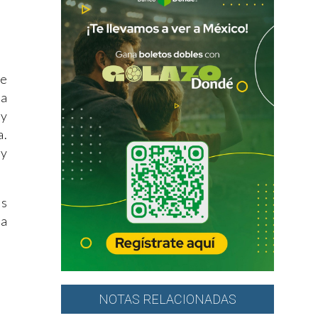
de
na
uy
a.
 y
es
ra
NOTAS RELACIONADAS