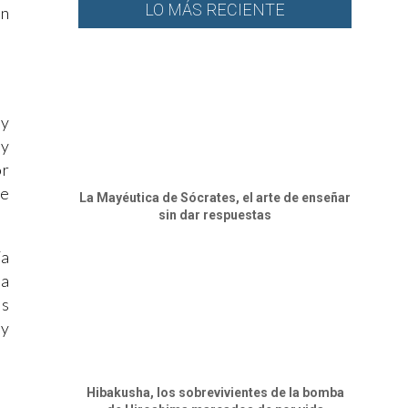
LO MÁS RECIENTE
ón
 y
 y
or
de
La Mayéutica de Sócrates, el arte de enseñar
sin dar respuestas
Ya
la
as
 y
Hibakusha, los sobrevivientes de la bomba