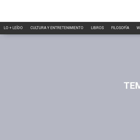
LO + LEÍDO
CULTURA Y ENTRETENIMIENTO
LIBROS
FILOSOFÍA
W
TEM