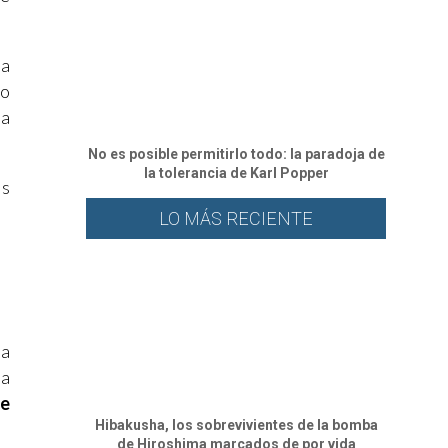
za
to
sa
No es posible permitirlo todo: la paradoja de
la tolerancia de Karl Popper
as
LO MÁS RECIENTE
ba
 a
de
Hibakusha, los sobrevivientes de la bomba
de Hiroshima marcados de por vida