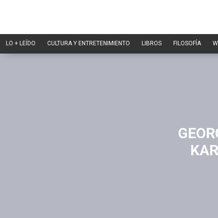
LO + LEÍDO
CULTURA Y ENTRETENIMIENTO
LIBROS
FILOSOFÍA
W
GEORG
KAR