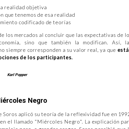
la realidad objetiva
ón que tenemos de esa realidad
imiento codificado de teorías
 de los mercados al concluir que las expectativas de l
economía, sino que también la modifican. Así, l
 no siempre corresponden a su valor real, ya que
est
ociones de los participantes.
Karl Popper
Miércoles Negro
Soros aplicó su teoría de la reflexividad fue en 199
 en el llamado "Miércoles Negro". La explicación pa
mpleja pero, a grandes rasgos, Soros percibió que 