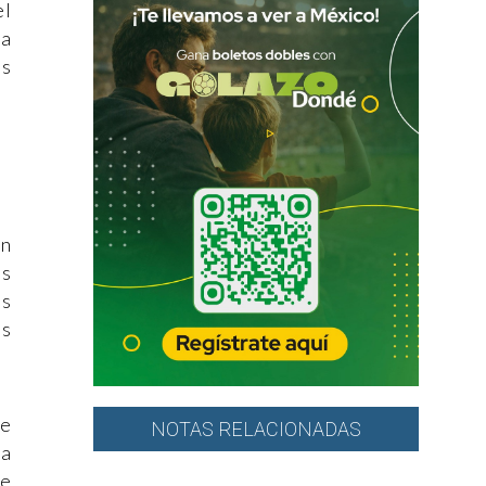
el
la
os
on
as
es
us
ue
NOTAS RELACIONADAS
ta
ue