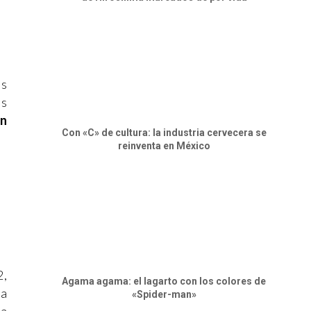
os
as
án
Con «C» de cultura: la industria cervecera se
reinventa en México
2,
Agama agama: el lagarto con los colores de
ra
«Spider-man»
la