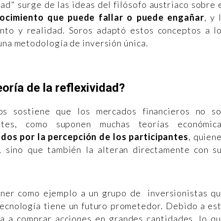
idad" surge de las ideas del filósofo austriaco sobre 
ocimiento que puede fallar o puede engañar
, y 
nto y realidad. Soros adaptó estos conceptos a l
 una metodología de inversión única.
eoría de la reflexividad?
ros sostiene que los mercados financieros no s
entes, como suponen muchas teorías económic
dos por la percepción de los participantes
, quien
, sino que también la alteran directamente con s
oner como ejemplo a un grupo de inversionistas q
cnología tiene un futuro prometedor. Debido a es
a a comprar acciones en grandes cantidades, lo q