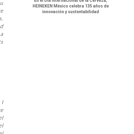
En el Día Internacional de la Cerveza,
su
HEINEKEN México celebra 135 años de
ge
innovación y sustentabilidad
s.
ad
na
ts
 I
re
el
el
al