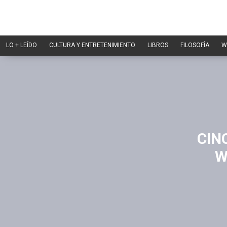
LO + LEÍDO
CULTURA Y ENTRETENIMIENTO
LIBROS
FILOSOFÍA
W
CIN
W