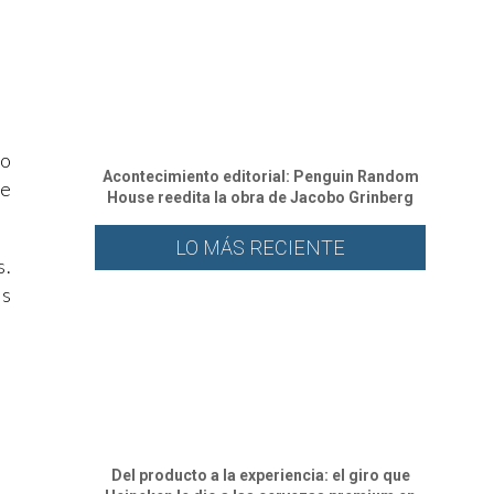
so
Acontecimiento editorial: Penguin Random
de
House reedita la obra de Jacobo Grinberg
LO MÁS RECIENTE
s.
os
Del producto a la experiencia: el giro que