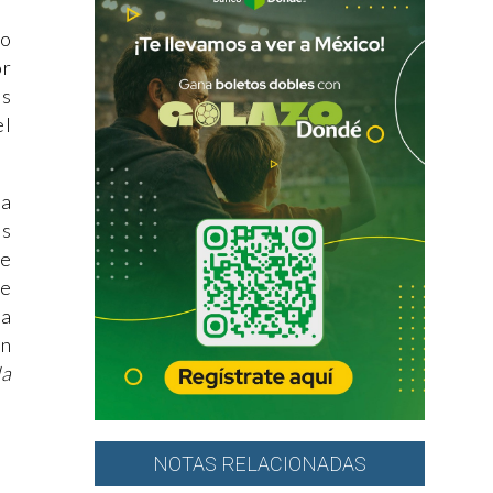
mo
or
us
el
ta
as
de
se
ra
en
la
NOTAS RELACIONADAS