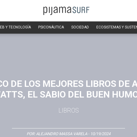
EB Y TECNOLOGÍA
PSICONÁUTICA
SOCIEDAD
ECOSISTEMAS Y SUSTE
CO DE LOS MEJORES LIBROS DE 
ATTS, EL SABIO DEL BUEN HUM
LIBROS
POR:
ALEJANDRO MASSA VARELA
- 10/19/2024