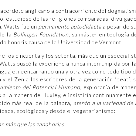
sacerdote anglicano a contracorriente del dogmatis
Po, estudioso de las religiones comparadas, divulgad
a, Watts fue un
permanente autodidacta
a pesar de s
de la
Bollingen Foundation
, su máster en teología d
do honoris causa de la Universidad de Vermont.
e los cincuenta y los setenta, más que un especialis
 Watts buscó la experiencia nunca interrumpida por l
enguaje, reencarnando una y otra vez como todo tipo 
 y el Zen a los escritores de la generación “beat”, 
imiento del Potencial Humano
, exploraría de mane
s a la manera de Huxley, e insistiría continuamente 
dido más real de la palabra,
atento a la variedad de 
iosos, ecológicos y desde el vegetarianismo:
an más que las zanahorias.