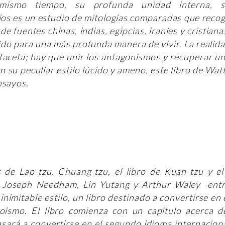
 mismo tiempo, su profunda unidad interna, 
ios es un estudio de mitologías comparadas que reco
 fuentes chinas, indias, egipcias, iraníes y cristiana
ido para una más profunda manera de vivir. La realid
aceta; hay que unir los antagonismos y recuperar u
n su peculiar estilo lúcido y ameno, este libro de Wat
nsayos.
 de Lao-tzu, Chuang-tzu, el libro de Kuan-tzu y el
e Joseph Needham, Lin Yutang y Arthur Waley -ent
inimitable estilo, un libro destinado a convertirse en 
aoísmo. El libro comienza con un capítulo acerca d
asará a convertirse en el segundo idioma internacion