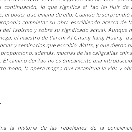
a continuación, lo que significa el Tao (el fluir de 
te, el poder que emana de ello. Cuando le sorprendió 
proponía completar su obra escribiendo acerca de l
as del Taoísmo y sobre su significado actual. Aunque 
olega, el maestro de t'ai chi Al Chung-liang Huang -q
rencias y seminarios que escribió Watts, y que dieron p
y proporcionó, además, muchas de las caligrafías chin
o. El camino del Tao no es únicamente una introducci
erto modo, la opera magna que recapitula la vida y ob
.
na la historia de las rebeliones de la concienci