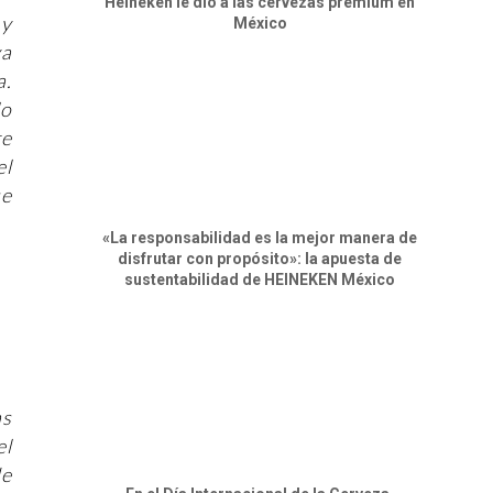
Heineken le dio a las cervezas premium en
 y
México
ya
a.
lo
te
el
se
«La responsabilidad es la mejor manera de
disfrutar con propósito»: la apuesta de
sustentabilidad de HEINEKEN México
as
el
de