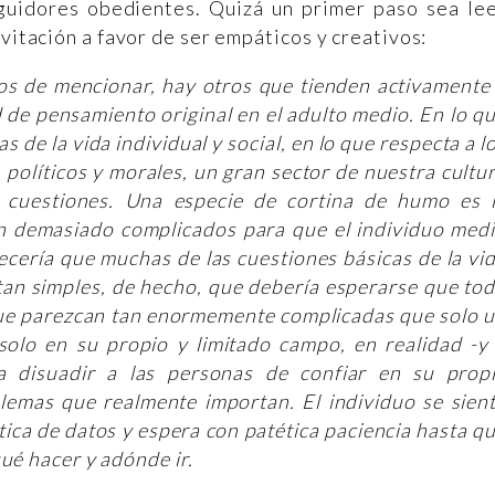
uidores obedientes. Quizá un primer paso sea le
nvitación a favor de ser empáticos y creativos:
s de mencionar, hay otros que tienden activamente
 de pensamiento original en el adulto medio. En lo q
s de la vida individual y social, en lo que respecta a l
políticos y morales, un gran sector de nuestra cultu
as cuestiones. Una especie de cortina de humo es 
n demasiado complicados para que el individuo med
ecería que muchas de las cuestiones básicas de la vi
 tan simples, de hecho, que debería esperarse que to
ue parezcan tan enormemente complicadas que solo 
 solo en su propio y limitado campo, en realidad -y
a disuadir a las personas de confiar en su prop
lemas que realmente importan. El individuo se sien
ica de datos y espera con patética paciencia hasta q
ué hacer y adónde ir.