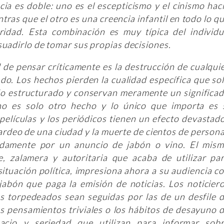
cia es doble: uno es el escepticismo y el cinismo hac
ntras que el otro es una creencia infantil en todo lo q
ridad. Esta combinación es muy típica del individ
suadirlo de tomar sus propias decisiones.
 de pensar críticamente es la destrucción de cualqui
do. Los hechos pierden la cualidad específica que so
o estructurado y conservan meramente un significa
cho es solo otro hecho y lo único que importa es 
películas y los periódicos tienen un efecto devastad
ardeo de una ciudad y la muerte de cientos de person
adamente por un anuncio de jabón o vino. El mis
, zalamera y autoritaria que acaba de utilizar pa
situación política, impresiona ahora a su audiencia c
 jabón que paga la emisión de noticias. Los noticier
s torpedeados sean seguidas por las de un desfile 
s pensamientos triviales o los hábitos de desayuno 
cio y seriedad que utilizan para informar sob