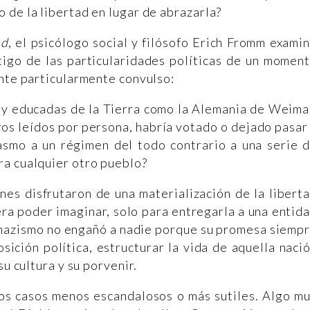
 de la libertad en lugar de abrazarla?
ad
, el psicólogo social y filósofo Erich Fromm exami
tigo de las particularidades políticas de un momen
dente particularmente convulso:
s y educadas de la Tierra como la Alemania de Weima
ros leídos por persona, habría votado o dejado pasar
asmo a un régimen del todo contrario a una serie 
ra cualquier otro pueblo?
es disfrutaron de una materialización de la libert
era poder imaginar, solo para entregarla a una entid
l nazismo no engañó a nadie porque su promesa siemp
ición política, estructurar la vida de aquella naci
su cultura y su porvenir.
ros casos menos escandalosos o más sutiles. Algo m