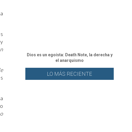
na
ás
 y
en
Dios es un egoísta: Death Note, la derecha y
el anarquismo
de
LO MÁS RECIENTE
as
na
 o
mo