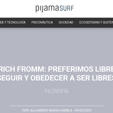
EB Y TECNOLOGÍA
PSICONÁUTICA
SOCIEDAD
ECOSISTEMAS Y SUSTE
RICH FROMM: PREFERIMOS LIB
SEGUIR Y OBEDECER A SER LIBRE
FILOSOFÍA
POR:
ALEJANDRO MASSA VARELA
- 09/03/2024