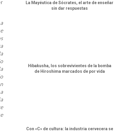
er
La Mayéutica de Sócrates, el arte de enseñar
sin dar respuestas
 a
ue
os
ra
la
io
Hibakusha, los sobrevivientes de la bomba
da
de Hiroshima marcados de por vida
do
un
 a
ia
te
ue
Con «C» de cultura: la industria cervecera se