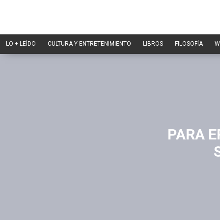
LO + LEÍDO
CULTURA Y ENTRETENIMIENTO
LIBROS
FILOSOFÍA
W
PARA E