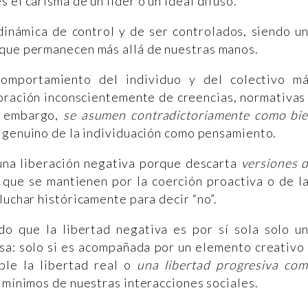
 el carisma de un líder o un ideal difuso.
 dinámica de control y de ser controlados, siendo u
 que permanecen más allá de nuestras manos.
comportamiento del individuo y del colectivo m
poración inconscientemente de creencias, normativas
n embargo,
se asumen contradictoriamente como bi
lo genuino de la individuación como pensamiento.
 una liberación negativa porque descarta
versiones 
o que se mantienen por la coerción proactiva o de l
luchar históricamente para decir “no”.
o que la libertad negativa es por sí sola solo u
osa: solo si es acompañada por un elemento creativo
ible la libertad real o
una libertad progresiva co
os mínimos de nuestras interacciones sociales.