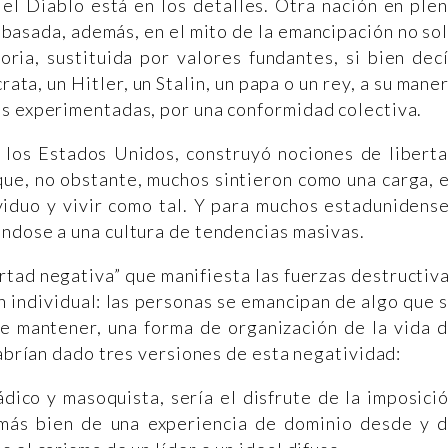
el Diablo está en los detalles. Otra nación en ple
 basada, además, en el mito de la emancipación no so
oria, sustituida por valores fundantes, si bien dec
ata, un Hitler, un Stalin, un papa o un rey, a su mane
es experimentadas, por una conformidad colectiva.
, los Estados Unidos, construyó nociones de libert
que, no obstante, muchos sintieron como una carga, 
dividuo y vivir como tal. Y para muchos estadunidens
ndose a una cultura de tendencias masivas.
rtad negativa” que manifiesta las fuerzas destructiv
 individual: las personas se emancipan de algo que 
 de mantener, una forma de organización de la vida 
habrían dado tres versiones de esta negatividad:
ádico y masoquista, sería el disfrute de la imposici
más bien de una experiencia de dominio desde y 