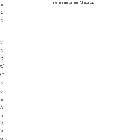
reinventa en México
ia
ue
uo
er
lo
do
si
or
as
mo
ra
on
os
de
de
re