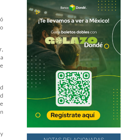
nó
to
r,
 a
de
ad
ad
re
ón
uy
NOTAS RELACIONADAS