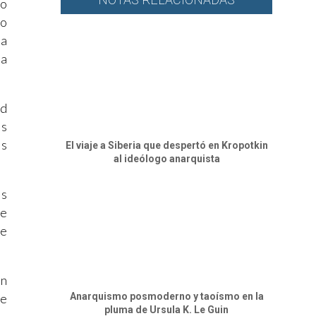
no
lo
ía
ra
ad
es
es
El viaje a Siberia que despertó en Kropotkin
al ideólogo anarquista
as
se
de
ón
Anarquismo posmoderno y taoísmo en la
de
pluma de Ursula K. Le Guin