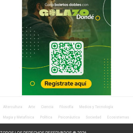
Altercultura
Arte
Ciencia
Filosofía
Medios y Tecnología
Magia y Metafísica
Política
Psiconáutica
Sociedad
Ecosistemas
Salud
Lifestyle