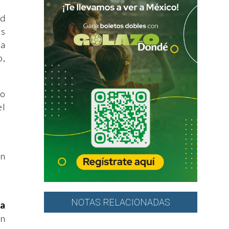
ad
os
ía
o,
zo
el
an
NOTAS RELACIONADAS
ra
ón