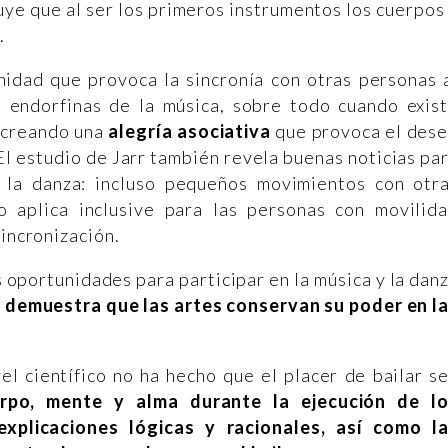
uye que al ser los primeros instrumentos los cuerpos
a
.
nidad que provoca la sincronía con otras personas 
 endorfinas de la música, sobre todo cuando exis
, creando una
alegría asociativa
que provoca el des
 El estudio de Jarr también revela buenas noticias pa
 la danza: incluso pequeños movimientos con otr
o aplica inclusive para las personas con movilid
sincronización.
portunidades para participar en la música y la dan
 demuestra que las artes conservan su poder en l
l científico no ha hecho que el placer de bailar s
erpo, mente y alma durante la ejecución de l
explicaciones lógicas y racionales, así como l