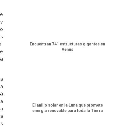
te
 y
ño
os
n
Encuentran 741 estructuras gigantes en
Venus
ue
na
la
ra
La
ra
El anillo solar en la Luna que promete
ma
energía renovable para toda la Tierra
La
os