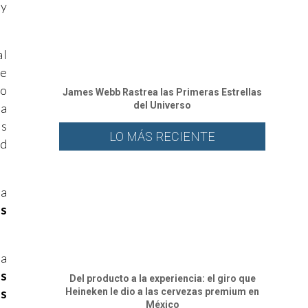
 y
al
te
eo
James Webb Rastrea las Primeras Estrellas
del Universo
ra
as
LO MÁS RECIENTE
ad
za
as
ea
os
Del producto a la experiencia: el giro que
Heineken le dio a las cervezas premium en
as
México