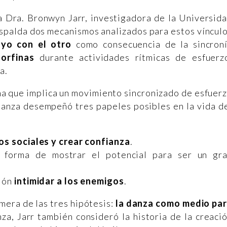
a Dra. Bronwyn Jarr, investigadora de la Universid
espalda dos mecanismos analizados para estos víncul
 yo con el otro
como consecuencia de la sincron
dorfinas
durante actividades rítmicas de esfuerz
a.
na que implica un movimiento sincronizado de esfuer
danza desempeñó tres papeles posibles en la vida d
zos sociales y crear confianza
.
a forma de mostrar el potencial para ser un gr
ción
intimidar a los enemigos
.
imera de las tres hipótesis:
la danza como medio pa
anza, Jarr también consideró la historia de la creaci