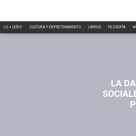
LO + LEÍDO
CULTURA Y ENTRETENIMIENTO
LIBROS
FILOSOFÍA
W
LA D
SOCIAL
P