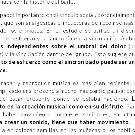
ada con la historia del baile.
papel importante en el vínculo social, potencialmen
s
, que son analgésicas e inductoras de recompensas
 de los primates. En el estudio se utilizó un dise
 del esfuerzo y la sincronía en la vinculación. Amb
s independientes sobre el umbral del dolor
(u
s) y la vinculación dentro del grupo. Esto sugiere q
nto de esfuerzo como el sincronizado puede ser u
iva
.
rabar y reproducir música es más bien reciente, 
implicado una presencia mucho más participativa:
pa
 que estar presente donde se estaba haciendo.
to en la creación musical como en su disfrute
. Pa
 haber movimiento porque el sonido es, en últi
a crear un sonido, tiene que haber movimiento
. 
ía en colocar semillas en las muñecas o los tobill