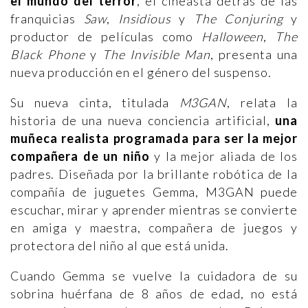
el mundo del terror
, el
cineasta detrás de las
franquicias
Saw
,
Insidious
y
The Conjuring
y
productor de películas como
Halloween
,
The
Black Phone
y
The Invisible Man
, presenta una
nueva producción en el género del suspenso.
Su nueva cinta, titulada
M3GAN
, relata la
historia de una nueva conciencia artificial,
una
muñeca realista programada para ser la mejor
compañera de un niño
y la mejor aliada de los
padres. Diseñada por la brillante robótica de la
compañía de juguetes Gemma, M3GAN puede
escuchar, mirar y aprender mientras se convierte
en amiga y maestra, compañera de juegos y
protectora del niño al que está unida.
Cuando Gemma se vuelve la cuidadora de su
sobrina huérfana de 8 años de edad, no está