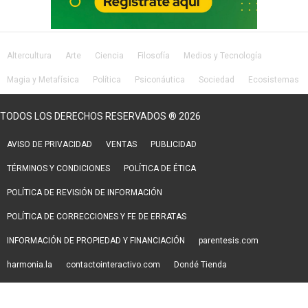
Altercultura
Arte
Ciencia
Filosofía
Medios y Tecnología
Magia y Metafísica
Política
Psiconáutica
Sociedad
Ecosistemas
Salud
Lifestyle
TODOS LOS DERECHOS RESERVADOS ® 2026
AVISO DE PRIVACIDAD
VENTAS
PUBLICIDAD
TÉRMINOS Y CONDICIONES
POLÍTICA DE ÉTICA
POLÍTICA DE REVISIÓN DE INFORMACIÓN
POLÍTICA DE CORRECCIONES Y FE DE ERRATAS
INFORMACIÓN DE PROPIEDAD Y FINANCIACIÓN
parentesis.com
harmonia.la
contactointeractivo.com
Dondé Tienda