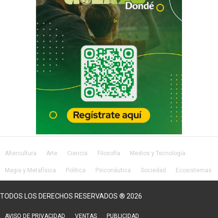
Altercultura
Arte
Ciencia
Filosofía
Medios y Tecnología
Magia y Metafísica
Política
Psiconáutica
Sociedad
Ecosistemas
Salud
Lifestyle
TODOS LOS DERECHOS RESERVADOS ® 2026
AVISO DE PRIVACIDAD
VENTAS
PUBLICIDAD