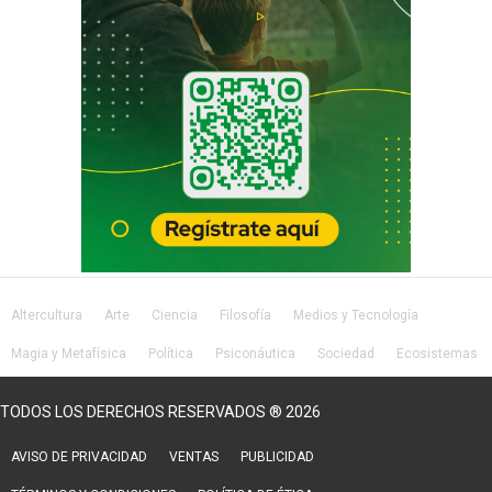
Altercultura
Arte
Ciencia
Filosofía
Medios y Tecnología
Magia y Metafísica
Política
Psiconáutica
Sociedad
Ecosistemas
Salud
Lifestyle
TODOS LOS DERECHOS RESERVADOS ® 2026
AVISO DE PRIVACIDAD
VENTAS
PUBLICIDAD