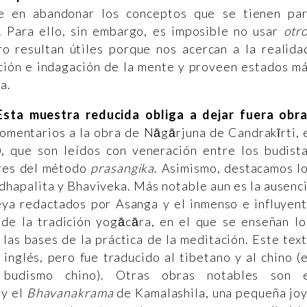
e en abandonar los conceptos que se tienen pa
. Para ello, sin embargo, es imposible no usar
otr
o resultan útiles porque nos acercan a la realida
ción e indagación de la mente y proveen estados m
ca.
 Esta muestra reducida obliga a dejar fuera obr
omentarios a la obra de Nāgārjuna de Candrakīrti, 
a
, que son leídos con veneración entre los budist
ores del método
prasangika
. Asimismo, destacamos l
dhapalita y Bhaviveka. Más notable aun es la ausenc
reya redactados por Asanga y el inmenso e influyen
l de la tradición yogācāra, en el que se enseñan lo
 las bases de la práctica de la meditación. Este tex
 inglés, pero fue traducido al tibetano y al chino (
 budismo chino). Otras obras notables son 
 y el
Bhavanakrama
de Kamalashila, una pequeña jo