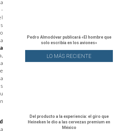
sa
 -
el
as
lo
Pedro Almodóvar publicará «El hombre que
 a
solo escribía en los aviones»
da
a,
LO MÁS RECIENTE
na
de
la
os
su
an
Del producto a la experiencia: el giro que
ad
Heineken le dio a las cervezas premium en
México
la