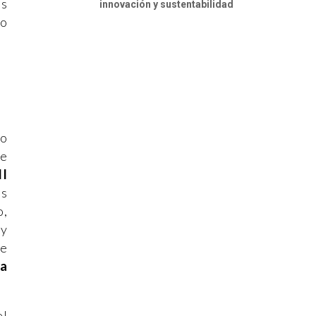
os
innovación y sustentabilidad
o
mo
te
II
os
o,
uy
ce
ía
el