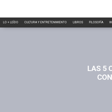
LO + LEÍDO
CULTURA Y ENTRETENIMIENTO
LIBROS
FILOSOFÍA
W
LAS 5 
CON