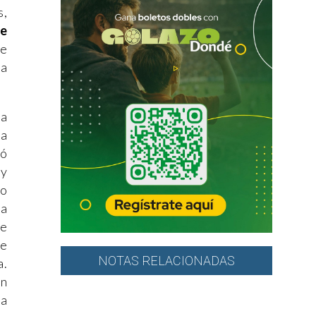
s,
ne
de
ra
la
ia
tó
ay
io
va
se
de
NOTAS RELACIONADAS
a.
en
za