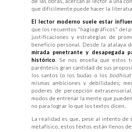
de las obras, acercan al lector a una c
que difícilmente puede hacer la literat
El lector moderno suele estar influen
que los recuentos "hagiográficos" del
justificaciones y estrategias de pro
beneficio personal. Desde la atalaya d
mirada penetrante y desapegada pa
histórico
. Se nos enseña que estos t
paréntesis gran cantidad de sus propos
los santos (o los budas o los
bodhisat
mismas ambiciones y debilidades; me
poderes de percepción extrasensorial.
modos de entrenar la mente que pueden 
no para lograr lo que los textos dicen.
La realidad es que, pese al intento de s
metafísico, estos textos están llenos de