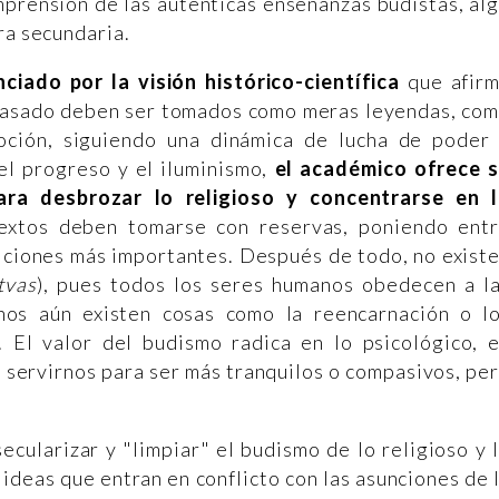
omprensión de las auténticas enseñanzas budistas, al
ura secundaria.
ciado por la visión histórico-científica
que afir
 pasado deben ser tomados como meras leyendas, co
moción, siguiendo una dinámica de lucha de poder
el progreso y el iluminismo,
el académico ofrece 
ra desbrozar lo religioso y concentrarse en 
extos deben tomarse con reservas, poniendo ent
iciones más importantes. Después de todo, no exist
tvas
), pues todos los seres humanos obedecen a l
nos aún existen cosas como la reencarnación o l
 El valor del budismo radica en lo psicológico, 
servirnos para ser más tranquilos o compasivos, pe
ecularizar y "limpiar" el budismo de lo religioso y 
 ideas que entran en conflicto con las asunciones de 