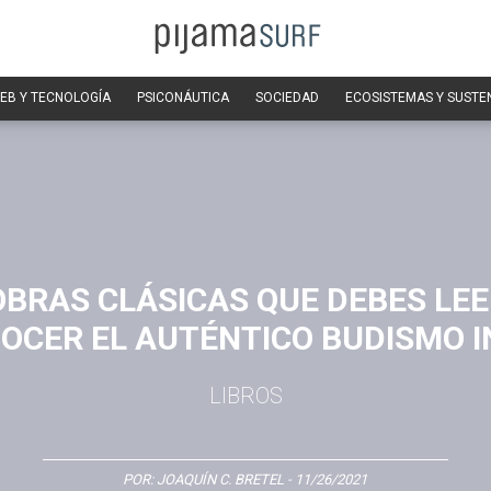
EB Y TECNOLOGÍA
PSICONÁUTICA
SOCIEDAD
ECOSISTEMAS Y SUSTE
OBRAS CLÁSICAS QUE DEBES LE
OCER EL AUTÉNTICO BUDISMO I
LIBROS
POR:
JOAQUÍN C. BRETEL
- 11/26/2021