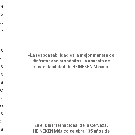
ra
os
d,
ás
as
«La responsabilidad es la mejor manera de
el
disfrutar con propósito»: la apuesta de
as
sustentabilidad de HEINEKEN México
os
ia
te
s
to
es
el
En el Día Internacional de la Cerveza,
ya
HEINEKEN México celebra 135 años de