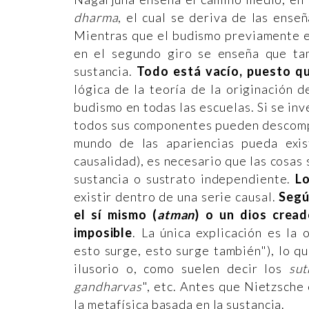
dharma
, el cual se deriva de las ense
Mientras que el budismo previamente en
en el segundo giro se enseña que ta
sustancia.
Todo está vacío, puesto q
lógica de la teoría de la originación 
budismo en todas las escuelas. Si se in
todos sus componentes pueden descomp
mundo de las apariencias pueda exis
causalidad), es necesario que las cosas 
sustancia o sustrato independiente.
L
existir dentro de una serie causal.
Segú
el sí mismo (
atman
) o un dios crea
imposible
. La única explicación es la 
esto surge, esto surge también"), lo q
ilusorio o, como suelen decir los
sut
gandharvas
", etc. Antes que Nietzsche
la metafísica basada en la sustancia.