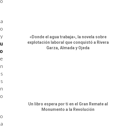
go
ma
mo
 y
«Donde el agua trabaja», la novela sobre
explotación laboral que conquistó a Rivera
su
Garza, Almada y Ojeda
lo
re
en
as
os
en
ro
Un libro espera por ti en el Gran Remate al
Monumento a la Revolución
lo
la