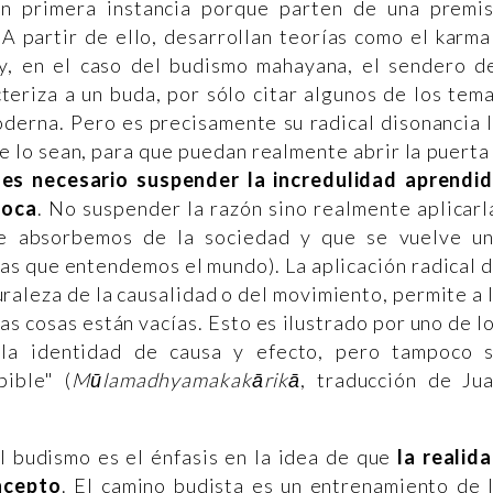
En primera instancia porque parten de una premi
 A partir de ello, desarrollan teorías como el karma
a y, en el caso del budismo mahayana, el sendero d
teriza a un buda, por sólo citar algunos de los tem
moderna. Pero es precisamente su radical disonancia 
e lo sean, para que puedan realmente abrir la puerta
,
es necesario suspender la incredulidad aprendi
poca
. No suspender la razón sino realmente aplicarl
ue absorbemos de la sociedad y que se vuelve u
las que entendemos el mundo). La aplicación radical 
uraleza de la causalidad o del movimiento, permite a 
s cosas están vacías. Esto es ilustrado por uno de l
 la identidad de causa y efecto, pero tampoco 
bible" (
Mūlamadhyamakakārikā
, traducción de Ju
 budismo es el énfasis en la idea de que
la realid
ncepto
. El camino budista es un entrenamiento de 