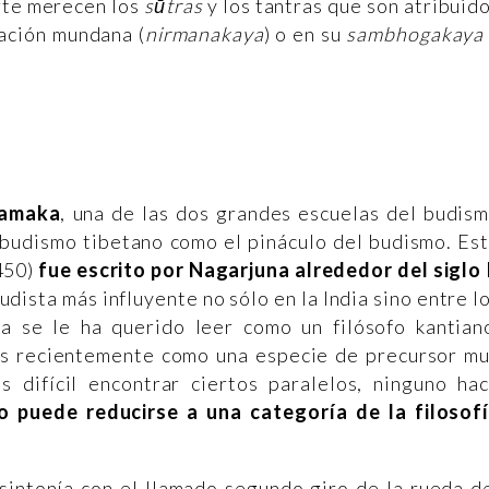
rte merecen los
sūtras
y los tantras que son atribuid
tación mundana (
nirmanakaya
) o en su
sambhogakaya
yamaka
, una de las dos grandes escuelas del budis
 budismo tibetano como el pináculo del budismo. Es
 450)
fue escrito por Nagarjuna alrededor del siglo 
udista más influyente no sólo en la India sino entre l
a se le ha querido leer como un filósofo kantian
s recientemente como una especie de precursor m
 difícil encontrar ciertos paralelos, ninguno ha
 puede reducirse a una categoría de la filosof
sintonía con el llamado segundo giro de la rueda d