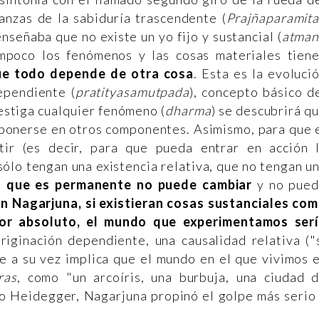
ñanzas de la sabiduría trascendente (
Prajñaparamit
señaba que no existe un yo fijo y sustancial (
atma
mpoco los fenómenos y las cosas materiales tien
ue todo depende de otra cosa
. Esta es la evoluci
dependiente (
pratityasamutpada
), concepto básico d
vestiga cualquier fenómeno (
dharma
) se descubrirá q
onerse en otros componentes. Asimismo, para que 
tir (es decir, para que pueda entrar en acción 
sólo tengan una existencia relativa, que no tengan u
o que es permanente no puede cambiar
y no pue
n Nagarjuna, si existieran cosas sustanciales co
dor absoluto, el mundo que experimentamos ser
originación dependiente, una causalidad relativa ("
ue a su vez implica que el mundo en el que vivimos 
ras
, como "un arcoíris, una burbuja, una ciudad 
 o Heidegger, Nagarjuna propinó el golpe más serio