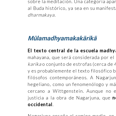
sobre la meditación. Una categoría apa
al Buda histórico, ya sea en su manifes
dharmakaya
.
Mūlamadhyamakakārikā
El texto central de la escuela madh
mahayana, que será considerada por el
karika
o conjunto de estrofas (cerca de
y es probablemente el texto filosófico b
filósofos contemporáneos. A Nagarjun
hegeliano, como un fenomenólogo y má
cercano a Wittgenstein. Aunque no es
justicia a la obra de Nagarjuna, que
no
occidental
.
Nagarjuna enseña el camino medio, en 