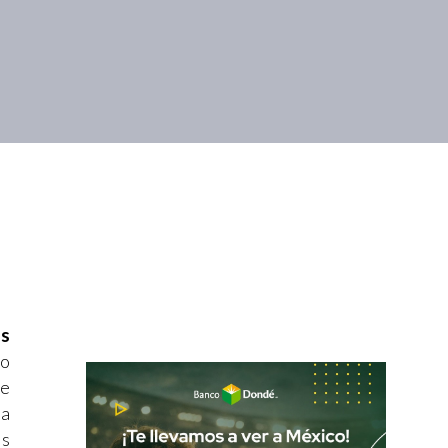
es
 o
de
ra
os