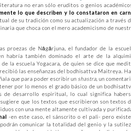
literatura no eran sólo eruditos o genios académico
mente lo que describen y lo constataron en car
tual de su tradición como su actualización a través 
dinaria que choca con el mero academicismo de nuest
las proezas de Nāgārjuna, el fundador de la escue
en habría también dominado el arte de la alquim
r de la escuela Yogacara, de quien se dice que medi
 recibió las enseñanzas del bodhisattva Maitreya. H
eñala que para poder escribir un
shastra
, un comentar
 tener por lo menos el grado básico de un bodhisatt
s de desarrollo espiritual, lo cual significa haber
 sugiere que los textos que escribieron son textos 
iduos con una mente altamente cultivada y purificad
nal
-en este caso, el sánscrito o el pali- pero exist
odrán comunicar la totalidad del genio y la sutile