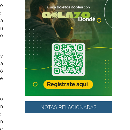
do
el
la
en
so
 y
la
yó
de
no
an
NOTAS RELACIONADAS
el
En
ue