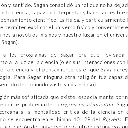
ión y sentido. Sagan consolidó un rol que no ha deja
e la ciencia, capaz de interpretar y hacer accesible 
 pensamiento científico. La física, y particularmente 
 permiten explicar el universo físico y convertirse 
rnos a nosotros mismos y nuestro lugar en el univer
 Sagan).
s a los programas de Sagan era que revisaba
to a la luz de la ciencia (o en sus interacciones con 
re la ciencia y el pensamiento es el que Sagan cre
logía. Para Sagan ninguna otra religión fue capaz 
 sentido de un mundo vasto y misterioso).
igión más sofisticada que existe, especialmente por 
 eludir el problema de un
regressus ad infinitum.
Sag
ercana a la mentalidad crítica de la ciencia en 
omo se encuentra en el himno 10.129 del
Rigveda.
 la creación del universo, pero introduce una voz q