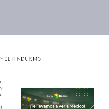
Y EL HINDUISMO
on
 y
ud
es
la