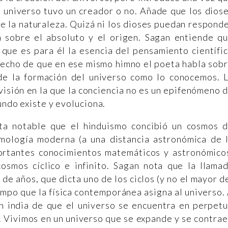
l universo tuvo un creador o no. Añade que los dios
de la naturaleza. Quizá ni los dioses puedan respond
ta sobre el absoluto y el origen. Sagan entiende q
 que es para él la esencia del pensamiento científi
hecho de que en ese mismo himno el poeta habla sob
de la formación del universo como lo conocemos. 
isión en la que la conciencia no es un epifenómeno 
mundo existe y evoluciona.
lta notable que el hinduismo concibió un cosmos 
mología moderna (a una distancia astronómica de 
portantes conocimientos matemáticos y astronómico
osmos cíclico e infinito. Sagan nota que la llama
de años, que dicta uno de los ciclos (y no el mayor d
empo que la física contemporánea asigna al universo.
ón india de que el universo se encuentra en perpet
 Vivimos en un universo que se expande y se contrae