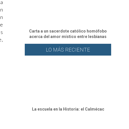
ia
en
en
de
Carta a un sacerdote católico homófobo
os
acerca del amor místico entre lesbianas
e,
LO MÁS RECIENTE
⁠La escuela en la Historia: el Calmécac