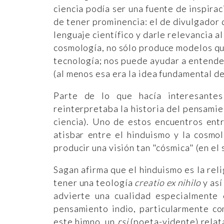
ciencia podía ser una fuente de inspirac
de tener prominencia: el de divulgador d
lenguaje científico y darle relevancia al
cosmología, no sólo produce modelos que
tecnología; nos puede ayudar a entende
(al menos esa era la idea fundamental de
Parte de lo que hacía interesante
reinterpretaba la historia del pensamien
ciencia). Uno de estos encuentros ent
atisbar entre el hinduismo y la cosmo
producir una visión tan "cósmica" (en el
Sagan afirma que el hinduismo es la rel
tener una teología
creatio ex nihilo
y así
advierte una cualidad especialmente c
pensamiento indio, particularmente c
este himno, un
rsi
(poeta-vidente) relata