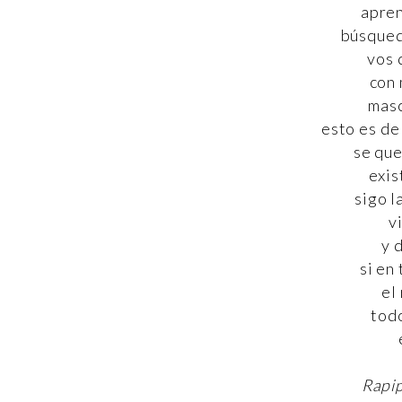
apren
búsqueda
vos 
con 
masc
esto es de
se que
exis
sigo l
v
y 
si en
el
tod
Rapi