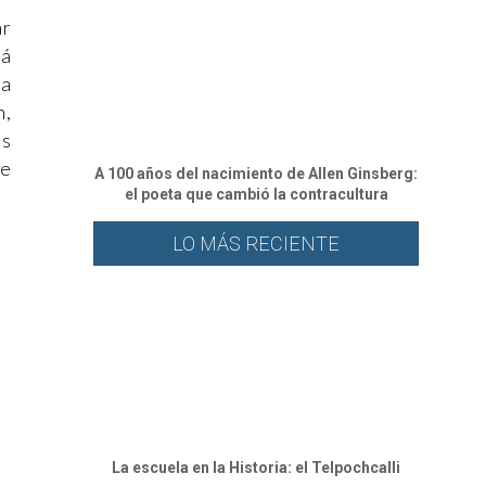
ar
lá
ra
n,
es
De
A 100 años del nacimiento de Allen Ginsberg:
el poeta que cambió la contracultura
LO MÁS RECIENTE
La escuela en la Historia: el Telpochcalli