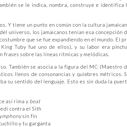
ambién se le indica, nombra, construye e identifica 
cos. Y tiene un punto en común con la cultura jamaica
s del universo, los jamaicanos tenían esa concepción 
; costumbre que se fue expandiendo en el mundo. El p
ing Tuby fue uno de ellos), y su labor era pinch
n frases sobre las líneas rítmicas y melódicas.
eso. También se asocia a la figura del MC (Maestro 
sticos llenos de consonancias y quiebres métricos. 
ba su sentido del lenguaje. Esto es sin duda la puer
ce así rima y
beat
Jedi contra el Sith
ymphony
sin fin
cuchillo y tu garganta