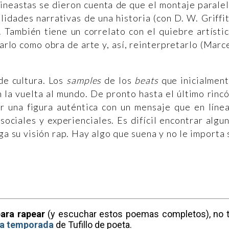
ineastas se dieron cuenta de que el montaje parale
idades narrativas de una historia (con D. W. Griffi
. También tiene un correlato con el quiebre artísti
arlo como obra de arte y, así, reinterpretarlo (Marc
de cultura. Los
samples
de los
beats
que inicialmen
n la vuelta al mundo. De pronto hasta el último rinc
r una figura auténtica con un mensaje que en líne
sociales y experienciales. Es difícil encontrar algu
a su visión rap. Hay algo que suena y no le importa 
ara rapear
(y escuchar estos poemas completos), no 
era temporada
de Tufillo de poeta.