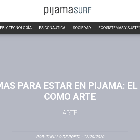
EB Y TECNOLOGÍA
PSICONÁUTICA
SOCIEDAD
ECOSISTEMAS Y SUSTE
AS PARA ESTAR EN PIJAMA: EL
COMO ARTE
ARTE
POR:
TUFILLO DE POETA
- 12/20/2020