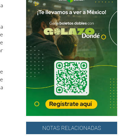
la
na
de
re
ar
de
Se
ta
NOTAS RELACIONADAS