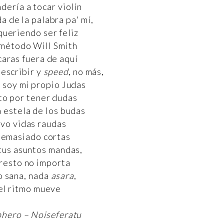
dería a tocar violín
 de la palabra pa' mí,
queriendo ser feliz
método Will Smith
aras fuera de aquí
 escribir y
speed
, no más,
 soy mi propio Judas
to por tener dudas
a estela de los budas
ivo vidas raudas
demasiado cortas
 tus asuntos mandas,
 resto no importa
o sana, nada
asara
,
el ritmo mueve
phero – Noiseferatu