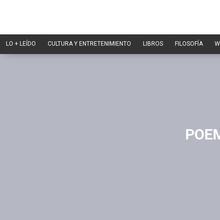
LO + LEÍDO
CULTURA Y ENTRETENIMIENTO
LIBROS
FILOSOFÍA
W
POEM