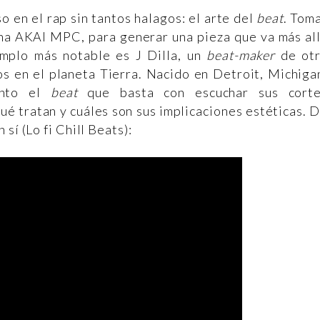
o en el rap sin tantos halagos: el arte del
beat
. Tom
una AKAI MPC, para generar una pieza que va más al
jemplo más notable es J Dilla, un
beat-maker
de ot
os en el planeta Tierra. Nacido en Detroit, Michiga
unto el
beat
que basta con escuchar sus cort
ué tratan y cuáles son sus implicaciones estéticas. 
sí (Lo fi Chill Beats):