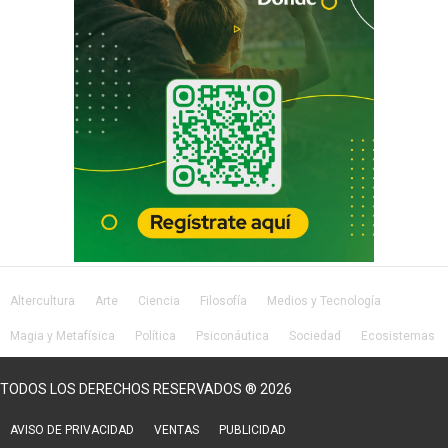
Altercultura
Arte
Ciencia
Filosofía
Medios y Tecnología
Magia y Metafísica
Política
Psiconáutica
Sociedad
Ecosistemas
Salud
Lifestyle
TODOS LOS DERECHOS RESERVADOS ® 2026
AVISO DE PRIVACIDAD
VENTAS
PUBLICIDAD