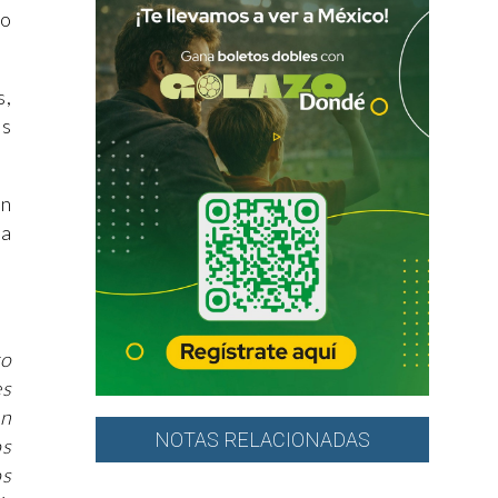
do
s,
os
un
ha
ro
es
an
NOTAS RELACIONADAS
os
os