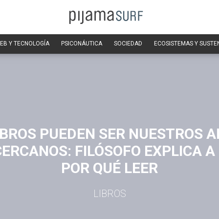
EB Y TECNOLOGÍA
PSICONÁUTICA
SOCIEDAD
ECOSISTEMAS Y SUSTE
IBROS PUEDEN SER NUESTROS 
ERCANOS: FILÓSOFO EXPLICA A
POR QUÉ LEER
LIBROS