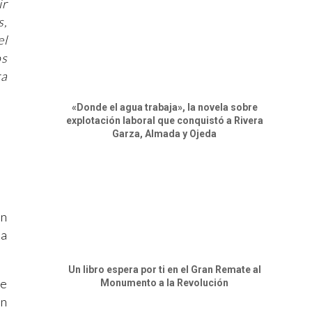
ir
s,
el
os
ra
«Donde el agua trabaja», la novela sobre
explotación laboral que conquistó a Rivera
Garza, Almada y Ojeda
ón
a
Un libro espera por ti en el Gran Remate al
de
Monumento a la Revolución
on