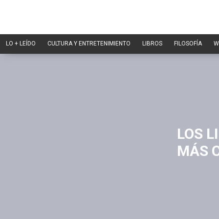
LO + LEÍDO
CULTURA Y ENTRETENIMIENTO
LIBROS
FILOSOFÍA
W
LOS L
MÁS C