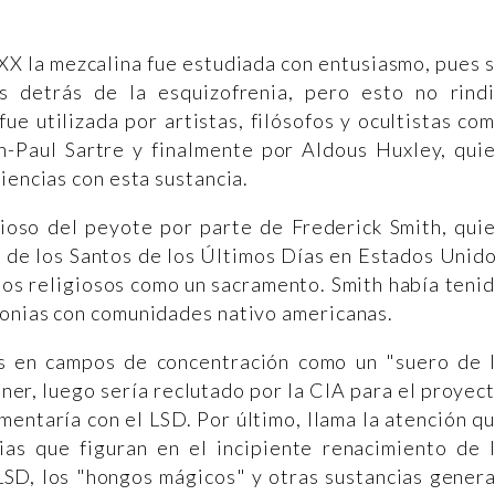
XX la mezcalina fue estudiada con entusiasmo, pues 
s detrás de la esquizofrenia, pero esto no rind
e utilizada por artistas, filósofos y ocultistas co
n-Paul Sartre y finalmente por Aldous Huxley, qui
iencias con esta sustancia.
gioso del peyote por parte de Frederick Smith, qui
to de los Santos de los Últimos Días en Estados Unid
cios religiosos como un sacramento. Smith había teni
monias con comunidades nativo americanas.
is en campos de concentración como un "suero de 
ner, luego sería reclutado por la CIA para el proyec
entaría con el LSD. Por último, llama la atención q
ias que figuran en el incipiente renacimiento de 
 LSD, los "hongos mágicos" y otras sustancias gener