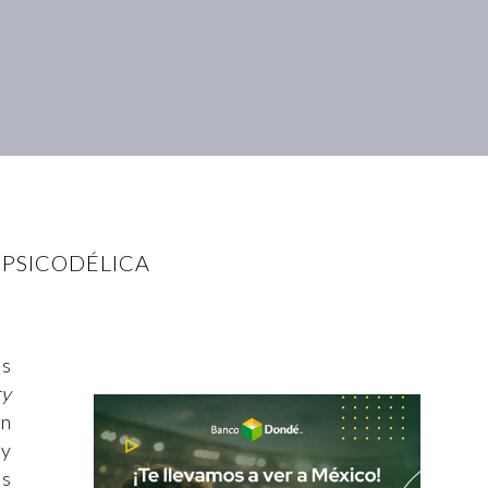
 PSICODÉLICA
as
ry
en
 y
as