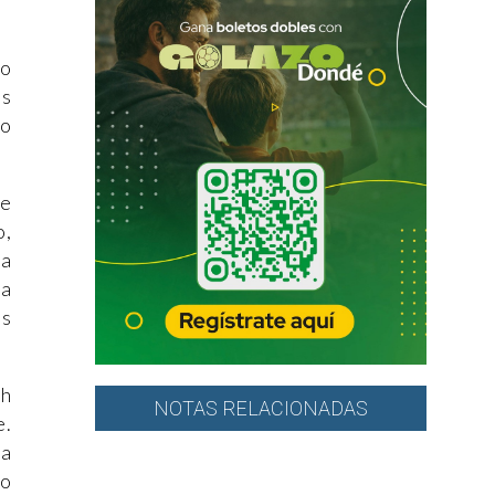
so
as
do
ce
o,
la
na
es
gh
NOTAS RELACIONADAS
e.
da
io