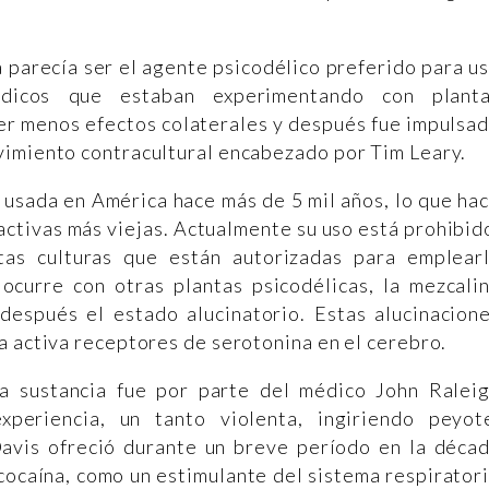
a parecía ser el agente psicodélico preferido para u
édicos que estaban experimentando con plant
er menos efectos colaterales y después fue impulsa
vimiento contracultural encabezado por Tim Leary.
e usada en América hace más de 5 mil años, lo que ha
activas más viejas. Actualmente su uso está prohibid
tas culturas que están autorizadas para emplear
curre con otras plantas psicodélicas, la mezcali
después el estado alucinatorio. Estas alucinacion
a activa receptores de serotonina en el cerebro.
a sustancia fue por parte del médico John Ralei
periencia, un tanto violenta, ingiriendo peyot
avis ofreció durante un breve período en la déca
cocaína, como un estimulante del sistema respirator