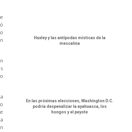
se
ió
mo
Huxley y las antípodas místicas de la
en
mescalina
en
os
do
la
En las próximas elecciones, Washington D.C.
to
podría despenalizar la ayahuasca, los
ue
hongos y el peyote
la
an