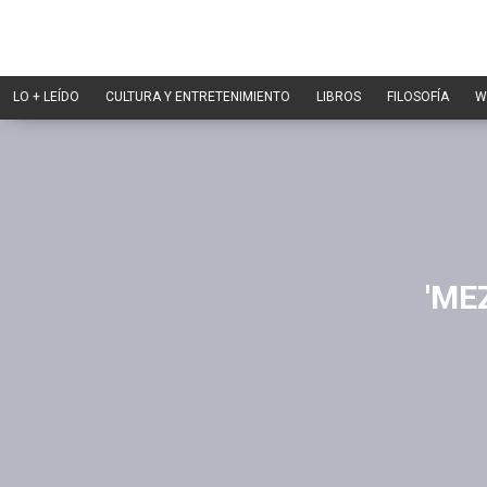
LO + LEÍDO
CULTURA Y ENTRETENIMIENTO
LIBROS
FILOSOFÍA
W
'ME