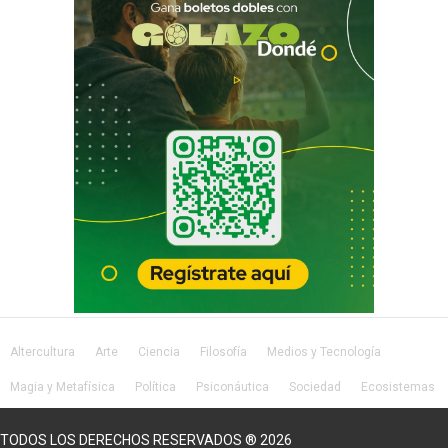
Altercultura
Arte
Ciencia
Filosofía
Medios y Tecnología
Magia y Metafísica
Política
Psiconáutica
Sociedad
Ecosistemas
Salud
Lifestyle
TODOS LOS DERECHOS RESERVADOS ® 2026