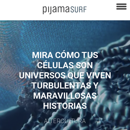
MIRA CÓMO TUS
CÉLULAS SON
UNIVERSOS QUE VIVEN
TURBULENTAS Y
MARAVILLOSAS
HISTORIAS
ALTERCULTURA