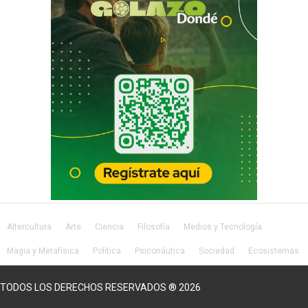
Altercultura
Arte
Ciencia
Filosofía
Medios y Tecnología
Magia y Metafísica
Política
Psiconáutica
Sociedad
Ecosistemas
Salud
Lifestyle
TODOS LOS DERECHOS RESERVADOS ® 2026