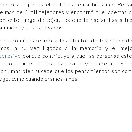
ecto a tejer es el del terapeuta británico Bets
tre más de 3 mil tejedores y encontró que, además 
ontento luego de tejer, los que lo hacían hasta tr
calmados y desestresados.
 neuronal, parecido a los efectos de los conocid
amas, a su vez ligados a la memoria y el mej
epresivo
porque contribuye a que las personas est
 ello ocurre de una manera muy discreta... En 
sar", más bien sucede que los pensamientos son co
uego, como cuando éramos niños.