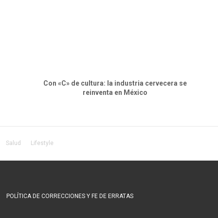
Con «C» de cultura: la industria cervecera se
reinventa en México
Salud
Lifestyle
POLÍTICA DE CORRECCIONES Y FE DE ERRATAS