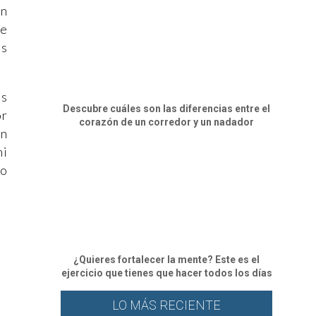
an
de
es
os
Descubre cuáles son las diferencias entre el
or
corazón de un corredor y un nadador
én
mi
mo
¿Quieres fortalecer la mente? Este es el
ejercicio que tienes que hacer todos los días
LO MÁS RECIENTE