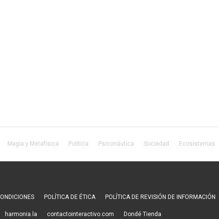
Magia y Metafísica
Política
Psiconáutica
Sociedad
Ecosistemas
CONDICIONES
POLÍTICA DE ÉTICA
POLÍTICA DE REVISIÓN DE INFORMACIÓN
harmonia.la
contactointeractivo.com
Dondé Tienda