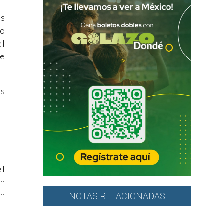
os
mo
el
ue
as
el
en
on
NOTAS RELACIONADAS