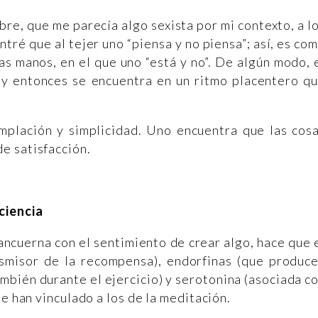
re, que me parecía algo sexista por mi contexto, a l
tré que al tejer uno “piensa y no piensa”; así, es co
as manos, en el que uno “está y no”. De algún modo, 
) y entonces se encuentra en un ritmo placentero q
emplación y simplicidad. Uno encuentra que las cos
e satisfacción.
ciencia
ancuerna con el sentimiento de crear algo, hace que 
smisor de la recompensa), endorfinas (que produc
mbién durante el ejercicio) y serotonina (asociada c
se han vinculado a los de la meditación.