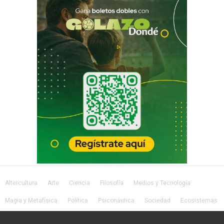
Altercultura
Arte
Ciencia
Filosofía
Medios y Tecnología
Magia y Metafísica
Política
Psiconáutica
Sociedad
Ecosistemas
Salud
Lifestyle