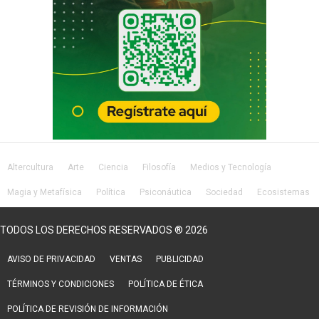
Altercultura
Arte
Ciencia
Filosofía
Medios y Tecnología
Magia y Metafísica
Política
Psiconáutica
Sociedad
Ecosistemas
Salud
Lifestyle
TODOS LOS DERECHOS RESERVADOS ® 2026
AVISO DE PRIVACIDAD
VENTAS
PUBLICIDAD
TÉRMINOS Y CONDICIONES
POLÍTICA DE ÉTICA
POLÍTICA DE REVISIÓN DE INFORMACIÓN