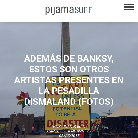
ADEMÁS DE BANKSY,
ESTOS SON OTROS
ARTISTAS PRESENTES EN
LA PESADILLA
DISMALAND (FOTOS)
POR:
JUAN PABLO
CARRILLO HERNÁNDEZ
-
08/27/2015