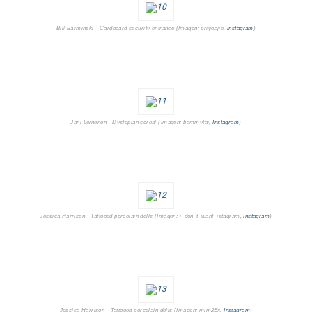
Bill Barminski - Cardboard security entrance (Imagen: priyoajie,
Instagram
)
Jani Leinonen - Dystopian cereal (Imagen: bammytai,
Instagram
)
Jessica Harrison - Tattooed porcelain dolls (Imagen: i_don_t_want_istagram,
Instagram
)
Jessica Harrison - Tattooed porcelain dolls (Imagen: mim25x,
Instagram
)