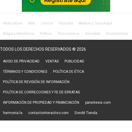
Altercultura
Arte
Ciencia
Filosofía
Medios y Tecnología
Magia y Metafísica
Política
Psiconáutica
Sociedad
Ecosistemas
Salud
Lifestyle
TODOS LOS DERECHOS RESERVADOS ® 2026
AVISO DE PRIVACIDAD
VENTAS
PUBLICIDAD
TÉRMINOS Y CONDICIONES
POLÍTICA DE ÉTICA
POLÍTICA DE REVISIÓN DE INFORMACIÓN
POLÍTICA DE CORRECCIONES Y FE DE ERRATAS
INFORMACIÓN DE PROPIEDAD Y FINANCIACIÓN
parentesis.com
harmonia.la
contactointeractivo.com
Dondé Tienda