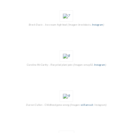
Brock Davis - Ice cream high heel (Imagen: brockdavis,
Instagram
)
Caroline McCarthy - Recycled plant pots (Imagen: emay02,
Instagram
)
Darren Cullen - Childhood gone wrong (Imagen:
williamcult
, Instagram)