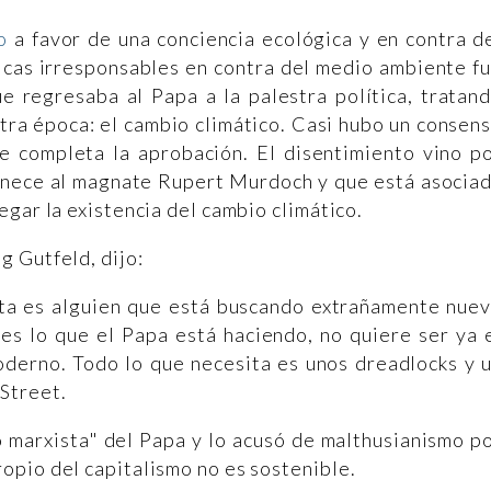
o
a favor de una conciencia ecológica y en contra d
ticas irresponsables en contra del medio ambiente f
e regresaba al Papa a la palestra política, tratan
tra época: el cambio climático. Casi hubo un consen
ue completa la aprobación. El disentimiento vino p
enece al magnate Rupert Murdoch y que está asocia
gar la existencia del cambio climático.
eg Gutfeld, dijo:
eta es alguien que está buscando extrañamente nue
es lo que el Papa está haciendo, no quiere ser ya 
oderno. Todo lo que necesita es unos dreadlocks y 
 Street.
 marxista" del Papa y lo acusó de malthusianismo p
opio del capitalismo no es sostenible.