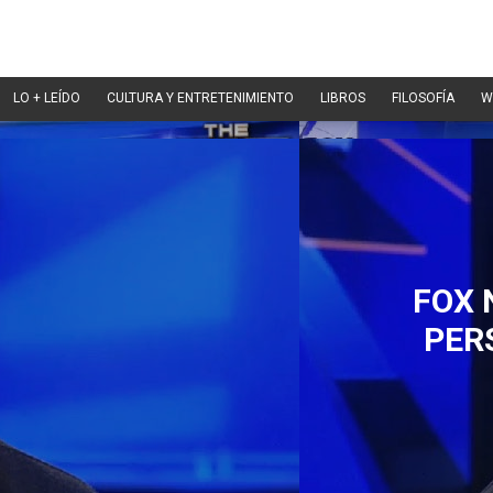
LO + LEÍDO
CULTURA Y ENTRETENIMIENTO
LIBROS
FILOSOFÍA
W
FOX 
PER