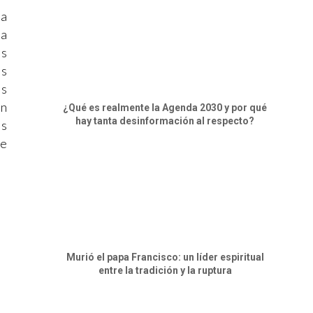
ca
ra
es
os
os
un
¿Qué es realmente la Agenda 2030 y por qué
hay tanta desinformación al respecto?
és
de
.
Murió el papa Francisco: un líder espiritual
entre la tradición y la ruptura