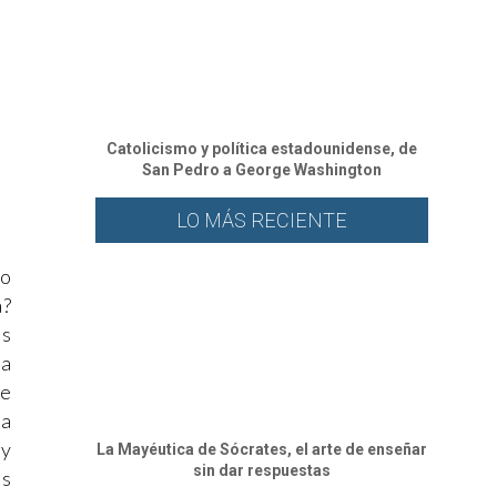
Catolicismo y política estadounidense, de
San Pedro a George Washington
LO MÁS RECIENTE
io
a?
as
 a
se
la
 y
La Mayéutica de Sócrates, el arte de enseñar
sin dar respuestas
os