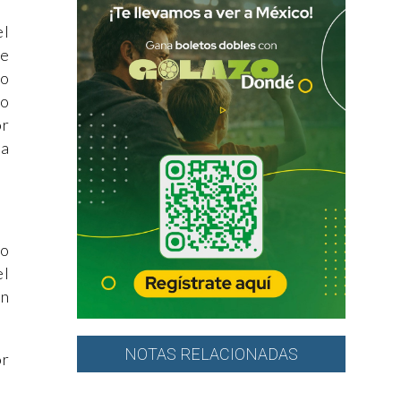
el
ue
do
so
or
da
vo
el
un
NOTAS RELACIONADAS
or