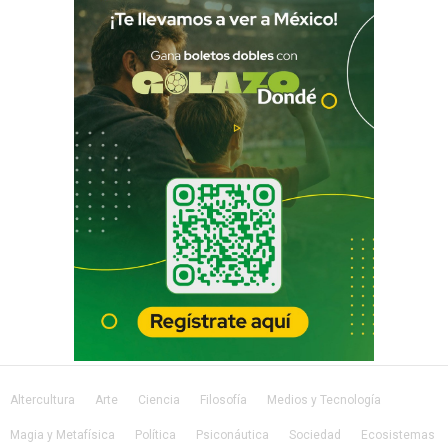
Altercultura
Arte
Ciencia
Filosofía
Medios y Tecnología
Magia y Metafísica
Política
Psiconáutica
Sociedad
Ecosistemas