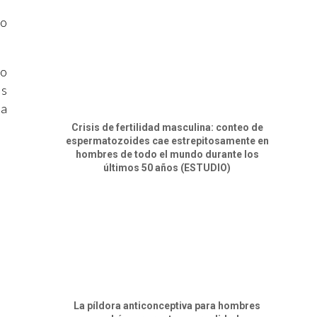
lo
do
es
ta
Crisis de fertilidad masculina: conteo de
espermatozoides cae estrepitosamente en
hombres de todo el mundo durante los
últimos 50 años (ESTUDIO)
La píldora anticonceptiva para hombres