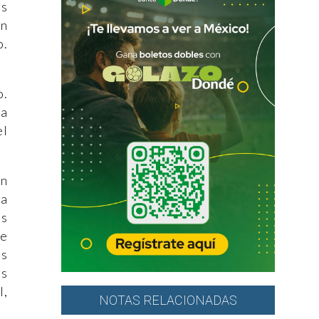
es
ón
o.
o.
da
el
ún
na
is
de
os
as
l,
NOTAS RELACIONADAS