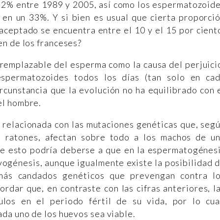
 32% entre 1989 y 2005, así como los espermatozoid
en un 33%. Y si bien es usual que cierta proporci
aceptado se encuentra entre el 10 y el 15 por cient
en de los franceses?
 remplazable del esperma como la causa del perjuici
spermatozoides todos los días (tan solo en ca
ircunstancia que la evolución no ha equilibrado con 
el hombre.
, relacionada con las mutaciones genéticas que, seg
 ratones, afectan sobre todo a los machos de u
ue esto podría deberse a que en la espermatogénes
vogénesis, aunque igualmente existe la posibilidad 
más candados genéticos que prevengan contra l
rdar que, en contraste con las cifras anteriores, l
los en el periodo fértil de su vida, por lo cua
da uno de los huevos sea viable.