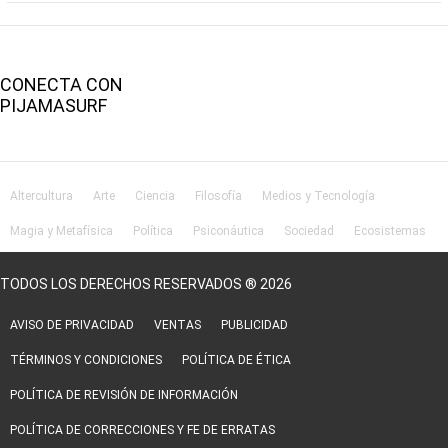
CONECTA CON
PIJAMASURF
Altercultura
Arte
Ciencia
Filosofía
Medios y Tecnología
Magia y Metafísica
Política
Psiconáutica
Sociedad
Ecosistemas
Salud
Lifestyle
TODOS LOS DERECHOS RESERVADOS ® 2026
AVISO DE PRIVACIDAD
VENTAS
PUBLICIDAD
TÉRMINOS Y CONDICIONES
POLÍTICA DE ÉTICA
POLÍTICA DE REVISIÓN DE INFORMACIÓN
POLÍTICA DE CORRECCIONES Y FE DE ERRATAS