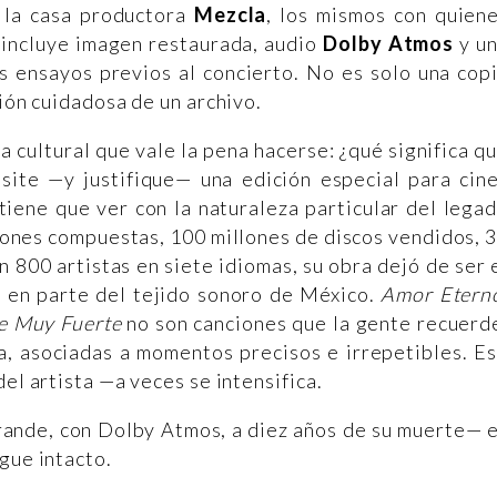
 la casa productora
Mezcla
, los mismos con quien
 incluye imagen restaurada, audio
Dolby Atmos
y u
os ensayos previos al concierto. No es solo una cop
ción cuidadosa de un archivo.
 cultural que vale la pena hacerse: ¿qué significa q
site —y justifique— una edición especial para cin
iene que ver con la naturaleza particular del lega
iones compuestas, 100 millones de discos vendidos, 
 800 artistas en siete idiomas, su obra dejó de ser 
e en parte del tejido sonoro de México.
Amor Etern
e Muy Fuerte
no son canciones que la gente recuerd
a, asociadas a momentos precisos e irrepetibles. E
el artista —a veces se intensifica.
grande, con Dolby Atmos, a diez años de su muerte— 
gue intacto.