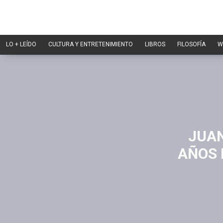
LO + LEÍDO
CULTURA Y ENTRETENIMIENTO
LIBROS
FILOSOFÍA
W
JUAN
AÑOS 