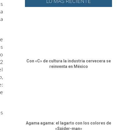
LO MÁS RECIENTE
es
na
ia
ue
es
do
Con «C» de cultura la industria cervecera se
32
reinventa en México
el
o
,
e:
se
es
Agama agama: el lagarto con los colores de
«Spider-man»