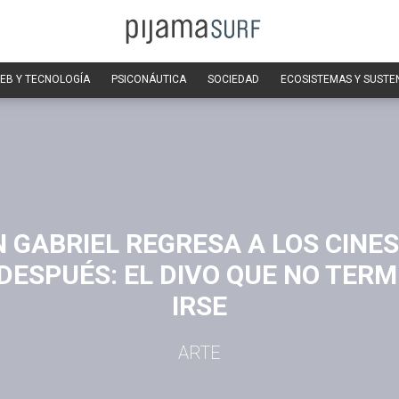
EB Y TECNOLOGÍA
PSICONÁUTICA
SOCIEDAD
ECOSISTEMAS Y SUSTE
 GABRIEL REGRESA A LOS CINES
DESPUÉS: EL DIVO QUE NO TERM
IRSE
ARTE