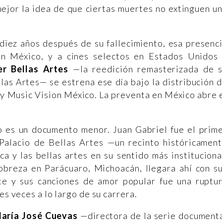
mejor la idea de que ciertas muertes no extinguen u
diez años después de su fallecimiento, esa presenc
en México, y a cines selectos en Estados Unidos
er Bellas Artes
—la reedición remasterizada de 
llas Artes— se estrena ese día bajo la distribución 
y Music Vision México. La preventa en México abre 
no es un documento menor. Juan Gabriel fue el prim
 Palacio de Bellas Artes —un recinto históricamen
ca y las bellas artes en su sentido más instituciona
obreza en Parácuaro, Michoacán, llegara ahí con s
te y sus canciones de amor popular fue una ruptu
es veces a lo largo de su carrera.
aría José Cuevas
—directora de la serie document