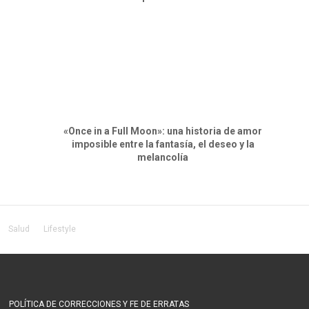
«Once in a Full Moon»: una historia de amor
imposible entre la fantasía, el deseo y la
melancolía
Salud
Lifestyle
POLÍTICA DE CORRECCIONES Y FE DE ERRATAS