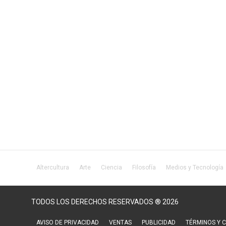
Altercultura
Arte
Ciencia
Filosofía
Medios y Tecnología
TODOS LOS DERECHOS RESERVADOS ® 2026
AVISO DE PRIVACIDAD
VENTAS
PUBLICIDAD
TÉRMINOS Y 