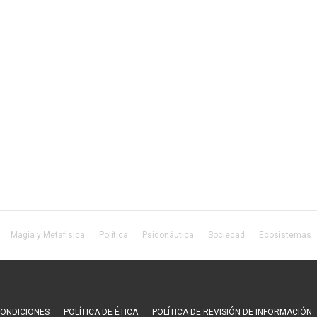
Magia y Metafísica
Política
Psiconáutica
Sociedad
Ecosistemas
CONDICIONES
POLÍTICA DE ÉTICA
POLÍTICA DE REVISIÓN DE INFORMACIÓN