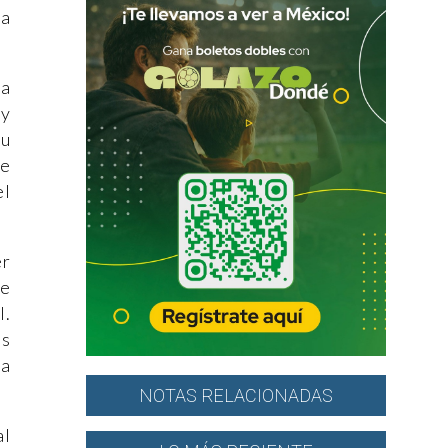
na
ia
 y
su
de
el
er
te
l.
us
ra
NOTAS RELACIONADAS
al