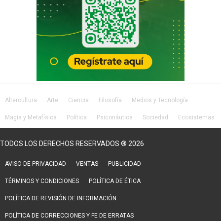
Altercultura
Arte
Ciencia
Filosofía
Medios y Tecnología
Magia y Metafísica
Política
Psiconáutica
Sociedad
Ecosistemas
Salud
Lifestyle
TODOS LOS DERECHOS RESERVADOS ® 2026
AVISO DE PRIVACIDAD
VENTAS
PUBLICIDAD
TÉRMINOS Y CONDICIONES
POLÍTICA DE ÉTICA
POLÍTICA DE REVISIÓN DE INFORMACIÓN
POLÍTICA DE CORRECCIONES Y FE DE ERRATAS