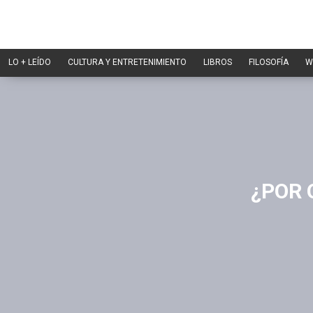
LO + LEÍDO
CULTURA Y ENTRETENIMIENTO
LIBROS
FILOSOFÍA
W
¿POR 