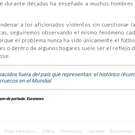
que durante décadas ha enseñado a muchos hombres
ndenar a los aficionados violentos sin cuestionar l
ctas, seguiremos observando el mismo fenómeno ca
orque el problema nunca ha sido únicamente el fútbo
les o dentro de algunos hogares suele ser el reflejo 
ose.
cidos fuera del país que representan: el histórico récor
ruecos en el Mundial
en de portada: Euronews
Magia y Metafísica
Política
Psiconáutica
Sociedad
Ecosistemas