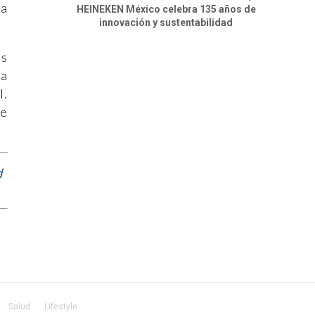
 a
HEINEKEN México celebra 135 años de
innovación y sustentabilidad
as
da
l.
de
d
Salud
Lifestyle