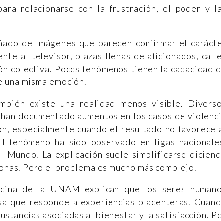
ara relacionarse con la frustración, el poder y l
ado de imágenes que parecen confirmar el caráct
ente al televisor, plazas llenas de aficionados, call
ón colectiva. Pocos fenómenos tienen la capacidad 
e una misma emoción.
mbién existe una realidad menos visible. Divers
s han documentado aumentos en los casos de violenc
ión, especialmente cuando el resultado no favorece 
El fenómeno ha sido observado en ligas nacionale
 Mundo. La explicación suele simplificarse dicien
rsonas. Pero el problema es mucho más complejo.
dicina de la UNAM explican que los seres human
a que responde a experiencias placenteras. Cuan
ustancias asociadas al bienestar y la satisfacción. P