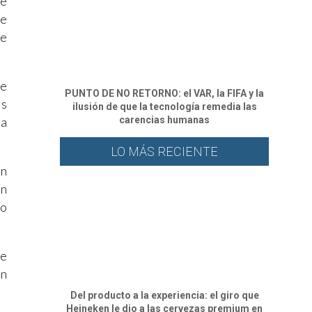
de
ve
se
se
PUNTO DE NO RETORNO: el VAR, la FIFA y la
es
ilusión de que la tecnología remedia las
carencias humanas
ma
LO MÁS RECIENTE
on
en
no
ce
un
Del producto a la experiencia: el giro que
Heineken le dio a las cervezas premium en