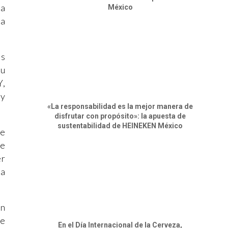
ma
México
la
ás
su
Y,
 y
«La responsabilidad es la mejor manera de
disfrutar con propósito»: la apuesta de
sustentabilidad de HEINEKEN México
de
de
er
la
un
de
En el Día Internacional de la Cerveza,