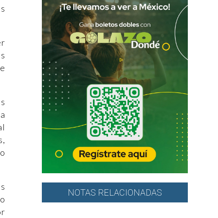
as
er
es
de
os
ia
al
s,
do
os
NOTAS RELACIONADAS
do
or