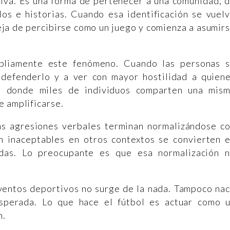
iva. Es una forma de pertenecer a una comunidad, 
los e historias. Cuando esa identificación se vuel
eja de percibirse como un juego y comienza a asumir
mpliamente este fenómeno. Cuando las personas 
 defenderlo y a ver con mayor hostilidad a quien
s, donde miles de individuos comparten una mis
e amplificarse.
las agresiones verbales terminan normalizándose c
an inaceptables en otros contextos se convierten 
adas. Lo preocupante es que esa normalización 
eventos deportivos no surge de la nada. Tampoco na
esperada. Lo que hace el fútbol es actuar como 
n.