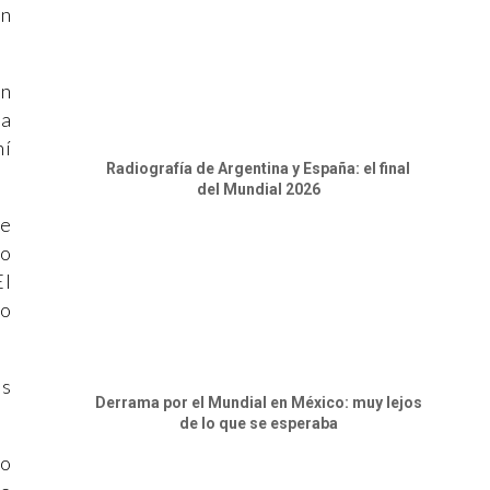
en
un
ta
hí
Radiografía de Argentina y España: el final
del Mundial 2026
se
mo
El
do
os
Derrama por el Mundial en México: muy lejos
de lo que se esperaba
no