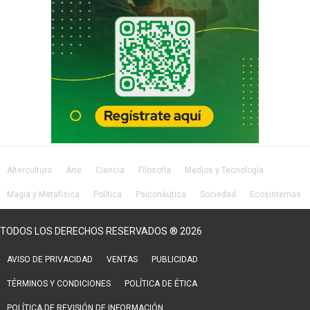
Altercultura
Arte
Ciencia
Filosofía
Medios y Tecnología
Magia y Metafísica
Política
Psiconáutica
Sociedad
Ecosistemas
Salud
Lifestyle
TODOS LOS DERECHOS RESERVADOS ® 2026
AVISO DE PRIVACIDAD
VENTAS
PUBLICIDAD
TÉRMINOS Y CONDICIONES
POLÍTICA DE ÉTICA
POLÍTICA DE REVISIÓN DE INFORMACIÓN