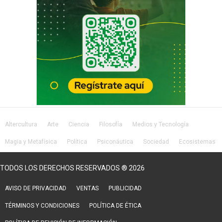
Altercultura
Arte
Ciencia
Filosofía
Medios y Tecnología
Magia y Metafísica
Política
Psiconáutica
Sociedad
Ecosistemas
Salud
Lifestyle
TODOS LOS DERECHOS RESERVADOS ® 2026
AVISO DE PRIVACIDAD
VENTAS
PUBLICIDAD
TÉRMINOS Y CONDICIONES
POLÍTICA DE ÉTICA