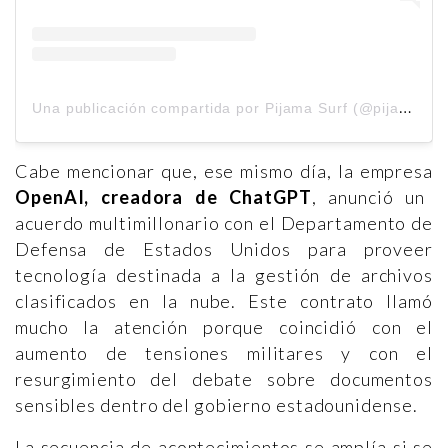
U
na publicación compartida por Pijama Surf (@pijama_surf)
Cabe mencionar que, ese mismo día, la empresa
OpenAI, creadora de ChatGPT
, anunció un
acuerdo multimillonario con el Departamento de
Defensa de Estados Unidos para proveer
tecnología destinada a la gestión de archivos
clasificados en la nube. Este contrato llamó
mucho la atención porque coincidió con el
aumento de tensiones militares y con el
resurgimiento del debate sobre documentos
sensibles dentro del gobierno estadounidense.
La secuencia de acontecimientos se amplía si se