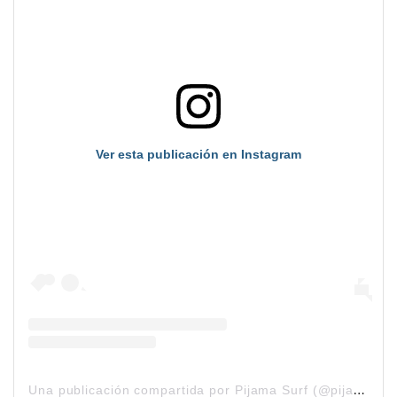
Ver esta publicación en Instagram
U
na publicación compartida por Pijama Surf (@pijama_surf)