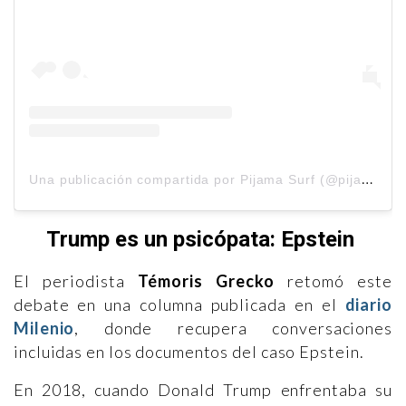
U
na publicación compartida por Pijama Surf (@pijama_surf)
Trump es un psicópata: Epstein
El periodista
Témoris Grecko
retomó este
debate en una columna publicada en el
diario
Milenio
, donde recupera conversaciones
incluidas en los documentos del caso Epstein.
En 2018, cuando Donald Trump enfrentaba su