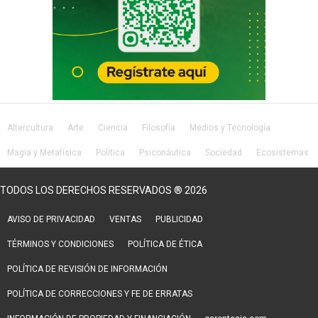
Altercultura
Arte
Ciencia
Filosofía
Medios y Tecnología
Magia y Metafísica
Política
Psiconáutica
Sociedad
Ecosistemas
Salud
Lifestyle
TODOS LOS DERECHOS RESERVADOS ® 2026
AVISO DE PRIVACIDAD
VENTAS
PUBLICIDAD
TÉRMINOS Y CONDICIONES
POLÍTICA DE ÉTICA
POLÍTICA DE REVISIÓN DE INFORMACIÓN
POLÍTICA DE CORRECCIONES Y FE DE ERRATAS