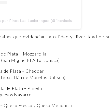
U
na publicación compartida por Finca Las Luciérnagas (@fincalasluciernagas)
llas que evidencian la calidad y diversidad de s
 de Plata – Mozzarella
 (San Miguel El Alto, Jalisco)
a de Plata – Cheddar
Tepatitlán de Morelos, Jalisco)
la de Plata – Panela
uesos Navarro
 – Queso Fresco y Queso Menonita