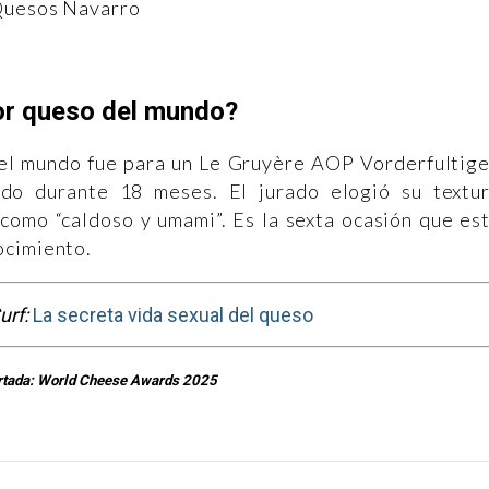
uesos Navarro
jor queso del mundo?
 del mundo fue para un Le Gruyère AOP Vorderfultig
ado durante 18 meses. El jurado elogió su textu
o como “caldoso y umami”. Es la sexta ocasión que es
ocimiento.
urf:
La secreta vida sexual del queso
rtada: World Cheese Awards 2025