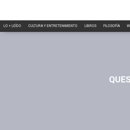
LO + LEÍDO
CULTURA Y ENTRETENIMIENTO
LIBROS
FILOSOFÍA
W
QUES