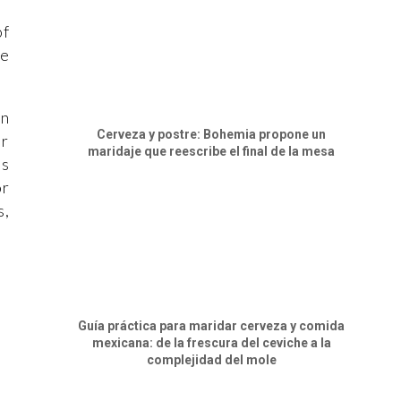
of
de
en
Cerveza y postre: Bohemia propone un
or
maridaje que reescribe el final de la mesa
as
or
s,
Guía práctica para maridar cerveza y comida
mexicana: de la frescura del ceviche a la
complejidad del mole