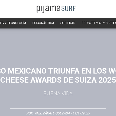
EB Y TECNOLOGÍA
PSICONÁUTICA
SOCIEDAD
ECOSISTEMAS Y SUSTE
O MEXICANO TRIUNFA EN LOS 
CHEESE AWARDS DE SUIZA 2025
BUENA VIDA
POR:
YAEL ZÁRATE QUEZADA
- 11/19/2025