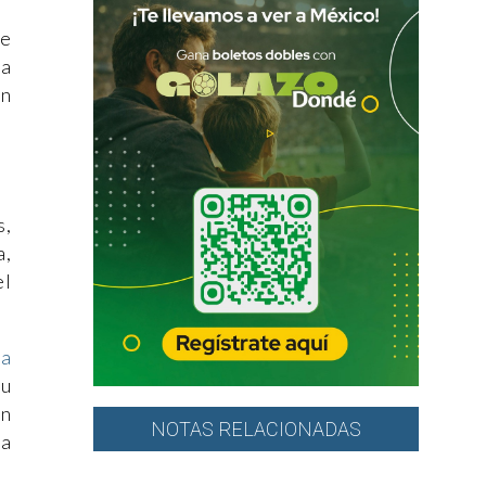
de
la
un
s,
a,
el
la
su
en
NOTAS RELACIONADAS
la