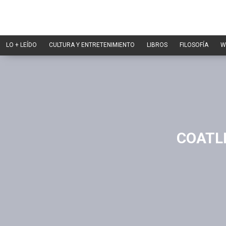
LO + LEÍDO
CULTURA Y ENTRETENIMIENTO
LIBROS
FILOSOFÍA
W
COATL