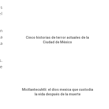
os
el
on
 a
Cinco historias de terror actuales de la
Ciudad de México
la
s.
ue
Mictlantecuhtli: el dios mexica que custodia
la vida después de la muerte