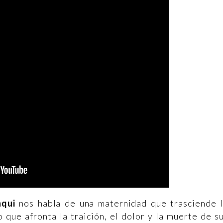
hqui
nos habla de una maternidad que trasciende 
 que afronta la traición, el dolor y la muerte de s