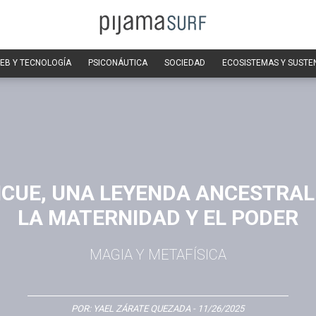
EB Y TECNOLOGÍA
PSICONÁUTICA
SOCIEDAD
ECOSISTEMAS Y SUSTE
ICUE, UNA LEYENDA ANCESTRAL
LA MATERNIDAD Y EL PODER
MAGIA Y METAFÍSICA
POR:
YAEL ZÁRATE QUEZADA
- 11/26/2025