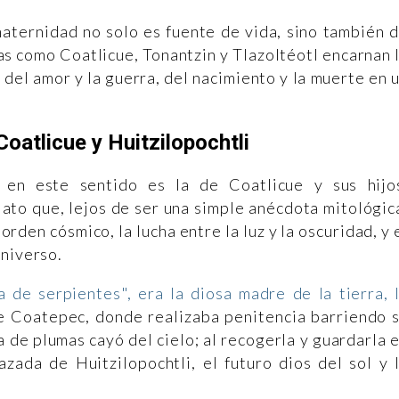
maternidad no solo es fuente de vida, sino también 
as como Coatlicue, Tonantzin y Tlazoltéotl encarnan 
, del amor y la guerra, del nacimiento y la muerte en 
oatlicue y Huitzilopochtli
en este sentido es la de Coatlicue y sus hijo
lato que, lejos de ser una simple anécdota mitológic
rden cósmico, la lucha entre la luz y la oscuridad, y 
universo.
a de serpientes", era la diosa madre de la tierra, 
e Coatepec, donde realizaba penitencia barriendo 
a de plumas cayó del cielo; al recogerla y guardarla 
ada de Huitzilopochtli, el futuro dios del sol y 